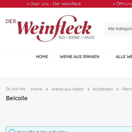
» Über uns - Der Weinfleck
» Öffnung
 Hauptinhalt springen
Zur Suche springen
Zur Hauptnavigation springen
Alle Kategor
HOME
WEINE AUS SPANIEN
ALLE W
Du bist hier:
Home
Weine aus Italien
Norditalien
Piem
Belcolle