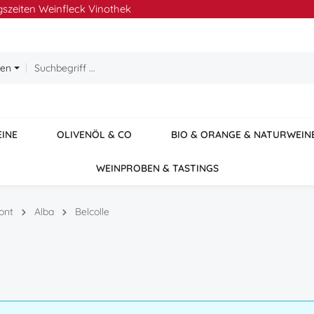
szeiten Weinfleck Vinothek
ien
EINE
OLIVENÖL & CO
BIO & ORANGE & NATURWEIN
WEINPROBEN & TASTINGS
ont
Alba
Belcolle