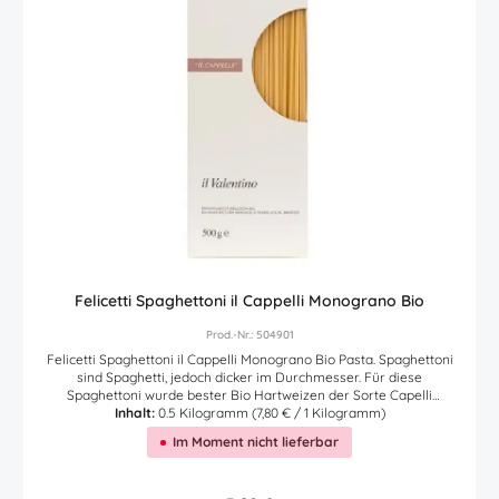
0,2 g Kohlenhydrate 72 g Zucker 2,5 g Eiweiß 14 g Salz 0,005 g
Felicetti Spaghettoni il Cappelli Monograno Bio
Prod.-Nr.: 504901
Felicetti Spaghettoni il Cappelli Monograno Bio Pasta. Spaghettoni
sind Spaghetti, jedoch dicker im Durchmesser. Für diese
Spaghettoni wurde bester Bio Hartweizen der Sorte Capelli
verwendet. Angegebene Kochzeit: 14 Minuten. Wünschen Sie diese
Inhalt:
0.5 Kilogramm
(7,80 € / 1 Kilogramm)
Pasta 'al dente', dann etwas früher aus dem Wasser nehmen.
Im Moment nicht lieferbar
Felicetti Spaghettoni il Cappelli Monograno Bio Pasta. Einer der
Klassiker der italienischen Pasta. Hier günstig online kaufen.
Nährwerttabelle per 100g Brennwert 354 kcal Fett 1,3g > davon