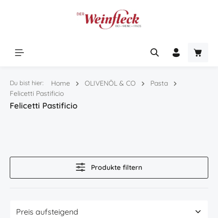
Zum Hauptinhalt springen
Warenk
Du bist hier:
Home
OLIVENÖL & CO
Pasta
Felicetti Pastificio
Felicetti Pastificio
Produkte filtern