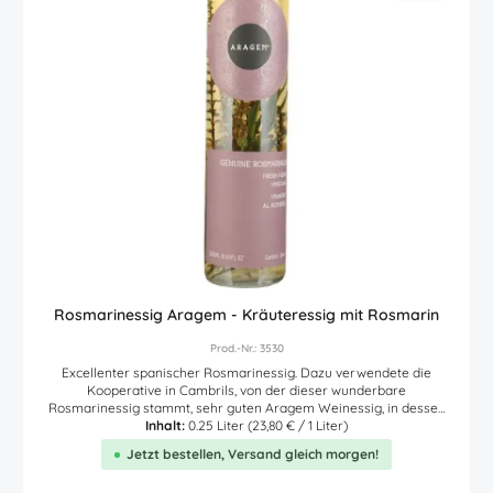
Rosmarinessig Aragem - Kräuteressig mit Rosmarin
Prod.-Nr.: 3530
Excellenter spanischer Rosmarinessig. Dazu verwendete die
Kooperative in Cambrils, von der dieser wunderbare
Rosmarinessig stammt, sehr guten Aragem Weinessig, in dessen
Flasche echter aus der Region kommender Rosmarin eingelegt
Inhalt:
0.25 Liter
(23,80 € / 1 Liter)
wurde. So entstand dieser unverwechselbar feine Geschmack.
Jetzt bestellen, Versand gleich morgen!
Handwerklich erzeugter Rosmarinessig zum Verfeinern von
Salaten, Dipps oder auch Soßen. Rosmarin zählt zu den