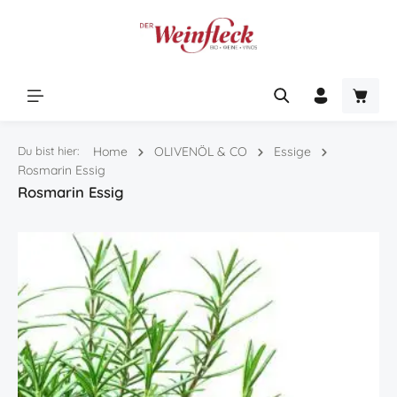
Zum Hauptinhalt springen
Warenk
Du bist hier:
Home
OLIVENÖL & CO
Essige
Rosmarin Essig
Rosmarin Essig