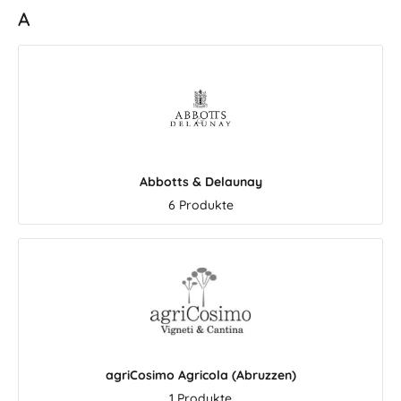
findet bei Javier Sanz Weine mit
Genuss mit Herkunft, 
A
viel Trinkfreude, Eleganz und
und einer Qualität,
Herkunft. Das Familienweingut
schmeckt. Die Cooperativa de
verbindet Tradition, Erfahrung
Cambrils liegt südl
und moderne Kellerarbeit. Die
Tarragona an der
Weine wirken unkompliziert im
Daurada – zwischen Mi
Glas, sind aber alles andere als
Sonne, Bergen un
gewöhnlich: frisch, sauber
duftenden Oliven
gearbeitet, aromatisch,
Kataloniens. Hier ents
mineralisch und sehr schön zu
vielen Generatione
Abbotts & Delaunay
mediterraner Küche. Genau
Arbequina-Olivenöle,
6 Produkte
deshalb passen die Weine von
Oliven, Olivencrem
Javier Sanz so gut zu Der
weitere mediter
Weinfleck: Sie sind hochwertig,
Spezialitäten unter d
aber nicht abgehoben. Sie
Mestral und Aragem. Seit 190
machen Freude im Glas,
gemeinsam für den 
begleiten gutes Essen und
des Mittelmeers Di
bringen spanische
Cooperativa de Cambr
Weißweinkultur auf eine sehr
bereits 1902 gegründ
zugängliche Art nach Hause.
bündeln rund 300 Land
agriCosimo Agricola (Abruzzen)
Warum wir die Weine von
Wissen, ihre Erfahrun
Javier Sanz empfehlen Javier
1 Produkte
Arbeit in den Oliven