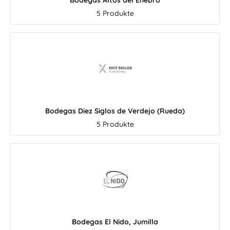
Bodegas Altos del Enebro
und lange Abende mit
Arbequina-Oliven g
Freunden. Wer spanischen
und verbindet die 
5 Produkte
Weißwein liebt, sollte diesen
feinfruchtige Art der
Verdejo unbedingt probieren.
mit zertifizierter Bio-
Sauvignon Blanc von Javier
Polyphenole, Genuss
Sanz – aromatisch, frisch und
mediterrane Kü
harmonisch Neben Verdejo
Hochwertiges natives
erzeugt Bodegas Javier Sanz
extra enthält neben
auch einen hervorragenden
ungesättigten Fett
Sauvignon Blanc aus Rueda.
natürliche Begleitst
Dieser Wein zeigt Aromen von
Polyphenole. Sie prä
Bodegas Diez Siglos de Verdejo (Rueda)
Limette, weißen Blüten,
nur Geschmack, Bitte
5 Produkte
Steinobst, Ananas und
die angenehm pfeffr
Passionsfrucht. Dabei bleibt er
eines frischen Oliv
frisch, fein mineralisch und sehr
sondern stehen auch s
harmonisch. Der Javier Sanz
Jahren im Mittel
Sauvignon Blanc Rueda ist eine
ernährungswissenscha
sehr schöne Wahl für alle, die
Forschung. Interessant für die
aromatische Weißweine lieben.
Küche: Wissenschaf
Besonders gut passt er zu
Untersuchungen zeig
Garnelen, Krabben, gegrilltem
sich Polyphenole beim
Bodegas El Nido, Jumilla
weißen Fisch, Ziegenkäse,
je nach Temperatur 