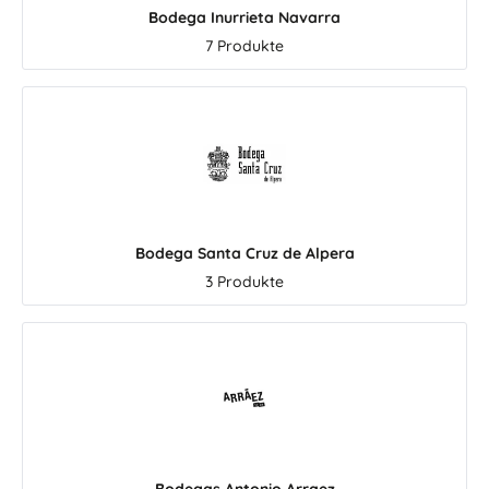
fen dabei,
Bodega Inurrieta Navarra
und die
7 Produkte
na-Olive
bewahren.
 Olivenöl
errlicher
diterrane
Salaten,
Antipasti
 frischem
onders
Bodega Santa Cruz de Alpera
oder ein
3 Produkte
es Öl für
 sucht,
Aragem
rgen Extra
 Auswahl
stral. Das
 Olivenöl
erzeugten