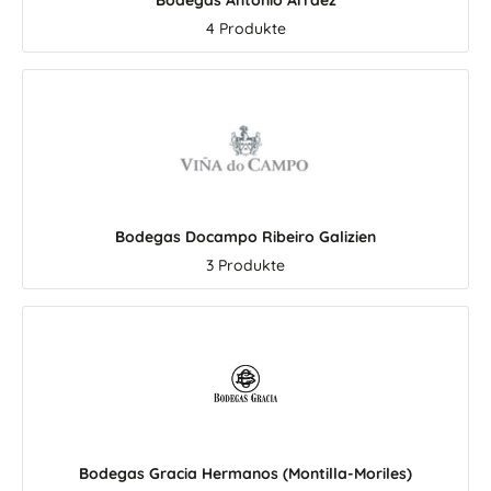
Bodegas Antonio Arraez
ewonnen
milde,
4 Produkte
 Rebsorte
Qualität.
 und die
che
 Olivenöl
 seinen
säuren
offe wie
gen nicht
Bodegas Docampo Ribeiro Galizien
rkeit und
3 Produkte
ige Würze
enöls,
eit vielen
punkt
ftlicher
tliche
en, dass
 Erhitzen
Bodegas Gracia Hermanos (Montilla-Moriles)
und Dauer