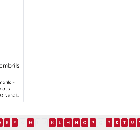
ambrils
brils –
m aus
 frischem
ten oder
ta etwas
. Genau
D
E
F
G
H
I
J
K
L
M
N
O
P
Q
R
S
T
U
al und
erranen