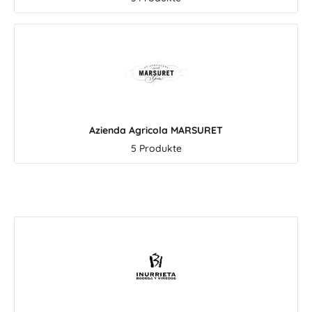
 daraus
ende
erklicher
 Technik
heit mit
rolle. Sie
und steht
uchtige,
Azienda Agricola MARSURET
ische
5 Produkte
ne, grüner
uter und
rägen den
Öle aus
z Die
fältig
ichst am
erung
zise
und eine