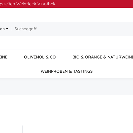
szeiten Weinfleck Vinothek
ien
EINE
OLIVENÖL & CO
BIO & ORANGE & NATURWEIN
WEINPROBEN & TASTINGS