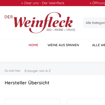
» Über uns - Der Weinfleck
» Öffnung
 Hauptinhalt springen
Zur Suche springen
Zur Hauptnavigation springen
Alle Kategor
HOME
WEINE AUS SPANIEN
ALLE W
Du bist hier:
Erzeuger von A-Z
Hersteller Übersicht