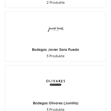
2 Produkte
Gemüsegerichten und
verändern können. 
mediterranen Vorspeisen.
jedoch kein Grund,
Rueda – spanischer
Olivenöl nur kalt zu 
Weißweingenuss mit Frische
– im Gegenteil: es ei
und Charakter Die Region
sehr gut zum Koch
Rueda liegt im Herzen
Anbraten. Für den b
Kastiliens. Heiße Tage, kühle
frischen, aromatisch
Nächte und passende Böden
empfehlen wir jedoc
sorgen dafür, dass die Trauben
kleinen Teil erst n
Bodegas Javier Sanz Rueda
ihre Frische und Aromatik
Garen, Kochen oder
3 Produkte
bewahren. Genau deshalb sind
über das Gericht zu
die Weißweine aus Rueda so
Mestral und Aragem
beliebt: Sie sind lebendig,
Marken, viele Genus
aromatisch und vielseitig
Mestral steht für d
einsetzbar. Weitere Weine aus
Vielfalt mediterr
dieser spanischen
Spezialitäten aus C
Weißweinregion finden Sie in
Olivenöl, feine Oliven
unserer Kategorie Rueda
Olivenpasten, aromati
Weißweine. Dort entdecken Sie
Essige, Nüsse und 
Bodegas Olivares (Jumilla)
frische spanische Weißweine für
Produkte aus der R
Aperitif, Fischgerichte, Tapas,
Besonders schön fü
3 Produkte