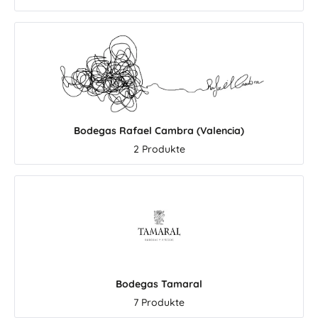
Paella, Sommerabende und die
Abende sind die M
mediterrane Küche. Welcher
Arbequina Oliven und 
Javier Sanz Wein passt zu
Arbequina Oliven
welchem Anlass? Beide Weine
Aragem ist die be
sind typische Javier Sanz
genussvolle Linie fü
Weine: frisch, sauber,
Olivenöle, gerei
aromatisch und sehr angenehm
Balsamicoessige
zu trinken. Trotzdem haben sie
mediterrane Kräuter
unterschiedliche Stärken. Javier
Rosmarin, Oregano, 
Bodegas Rafael Cambra (Valencia)
Sanz Verdejo: ideal für alle, die
Estragon verleihen de
2 Produkte
spanischen Weißwein mit
eine unverwechse
Grapefruit, Stachelbeere,
aromatische Note. D
Frische, Mineralik und viel
Rosmarinessig p
Trinkfluss suchen. Javier Sanz
wunderbar zu Tom
Sauvignon Blanc: perfekt für
Ofengemüse, L
alle, die es etwas aromatischer,
Grillgerichten und me
tropischer und blumiger mögen
Dressings. Für kräftige
– mit Limette, Steinobst, Ananas
Käse oder Saucen i
und Passionsfrucht. Für Gäste
Aragem Balsamic
Bodegas Tamaral
und Essen: beide Weine sind
Garnacha eine bes
7 Produkte
hervorragende Begleiter zu
schöne Empfehl