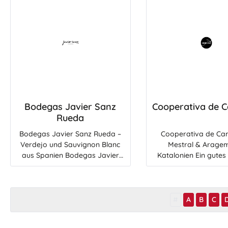
Bodegas Javier Sanz
Cooperativa de C
Rueda
Bodegas Javier Sanz Rueda –
Cooperativa de Cam
Verdejo und Sauvignon Blanc
Mestral & Arage
aus Spanien Bodegas Javier
Katalonien Ein gutes Olivenöl
Sanz steht für frische, klare und
kann aus einem Stück
aromatische Weißweine aus der
Brot, ein paar Toma
spanischen Weinregion Rueda.
einer einfachen Pas
Wer Verdejo liebt oder einen
Besonderes machen
#
A
B
C
feinfruchtigen Sauvignon Blanc
dafür stehen Mestr
aus Spanien entdecken möchte,
Aragem: für medit