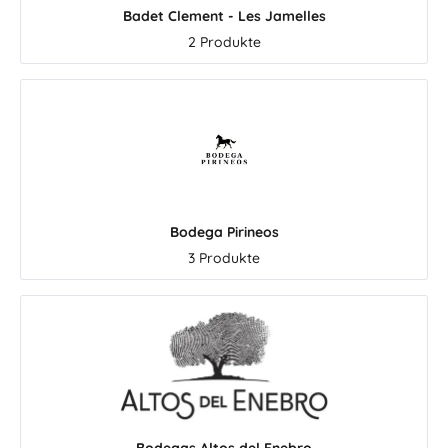
Verdejo aus Rueda – die große
schnelle Filtration hel
Badet Clement - Les Jamelles
Stärke von Javier Sanz Rueda
die feinen Aromen 
2 Produkte
ist eine der wichtigsten
Frische der Arbequi
Weißweinregionen Spaniens. Die
besonders schön zu 
Rebsorte Verdejo fühlt sich hier
Das Mestral Arbequina
besonders wohl und bringt
Virgen Extra ist ein h
Weine hervor, die frisch, saftig
Allrounder für die me
und aromatisch sind. Typisch
Küche. Es passt zu 
sind Aromen von Grapefruit,
Fisch, Gemüse, Pasta, 
Stachelbeere, exotischen
oder einfach pur mit
Früchten, Kräutern und feiner
Brot. Wer ein bes
Bodega Pirineos
Mineralik. Der Javier Sanz
elegantes Geschenk 
3 Produkte
Verdejo Rueda zählt für uns zu
außergewöhnlich schön
den besonders überzeugenden
den gedeckten Tisch
Verdejo Weißweinen aus
entdeckt mit dem 
Spanien. Er ist frisch, trocken,
Arbequina Olivenöl Vi
fruchtig und besitzt genau den
eine besonders feine
Trinkfluss, der einen guten
der Kooperative. Auch die Bio-
Rueda so beliebt macht. Ein
Linie gehört fest zu Me
Weißwein für Aperitif, Fisch,
Mestral Arbequina Bio
Meeresfrüchte, Paella, Tapas
wird aus biologisch 