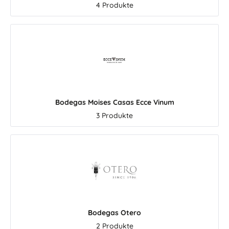
4 Produkte
Das ist
 gutes
verwenden
gnet sich
en und
esonders
en Akzent
h, einen
ach dem
Bodegas Moises Casas Ecce Vinum
 Braten
3 Produkte
 geben.
 – zwei
smomente
ie ganze
aner
ambrils:
, cremige
sche Öle,
weitere
Bodegas Otero
egion.
r Tapas-
2 Produkte