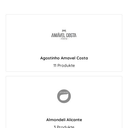
Charakter
 die man
ich von
 Costa
ttelmeer,
d den
hainen
tehen seit
n feine
Agostinho Amavel Costa
 Essige,
11 Produkte
es und
rane
en Marken
2
Geschmack
e
ils wurde
et. Heute
wirte ihr
Almondeli Alicante
g und ihre
hainen.
3 Produkte