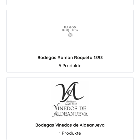
estral
die grüne
creme.
sonders
r feine
fte
 und
essige.
Minze und
Bodegas Ramon Roqueta 1898
n Essigen
5 Produkte
lbare
er Aragem
asst
aten,
amm,
diterranen
re Salate,
st der
o aus
Bodegas Vinedos de Aldeanueva
onders
1 Produkte
ung.