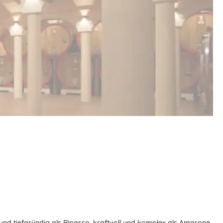
h und tiefgründig als Ripasso, kraftvoll und komplex als Amarone.