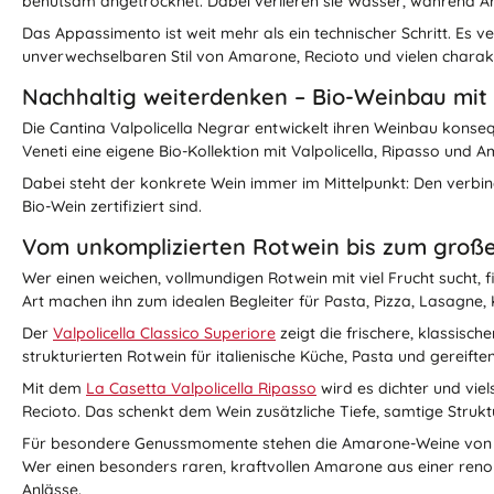
behutsam angetrocknet. Dabei verlieren sie Wasser, während A
Das Appassimento ist weit mehr als ein technischer Schritt. Es
unverwechselbaren Stil von Amarone, Recioto und vielen charak
Nachhaltig weiterdenken – Bio-Weinbau mit
Die Cantina Valpolicella Negrar entwickelt ihren Weinbau konse
Veneti eine eigene Bio-Kollektion mit Valpolicella, Ripasso und 
Dabei steht der konkrete Wein immer im Mittelpunkt: Den verbindli
Bio-Wein zertifiziert sind.
Vom unkomplizierten Rotwein bis zum gro
Wer einen weichen, vollmundigen Rotwein mit viel Frucht sucht, 
Art machen ihn zum idealen Begleiter für Pasta, Pizza, Lasagne
Der
Valpolicella Classico Superiore
zeigt die frischere, klassisc
strukturierten Rotwein für italienische Küche, Pasta und gereifte
Mit dem
La Casetta Valpolicella Ripasso
wird es dichter und vie
Recioto. Das schenkt dem Wein zusätzliche Tiefe, samtige Strukt
Für besondere Genussmomente stehen die Amarone-Weine von 
Wer einen besonders raren, kraftvollen Amarone aus einer ren
Anlässe.