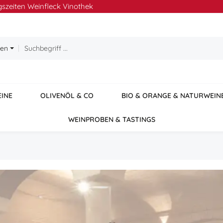
szeiten Weinfleck Vinothek
ien
EINE
OLIVENÖL & CO
BIO & ORANGE & NATURWEIN
WEINPROBEN & TASTINGS