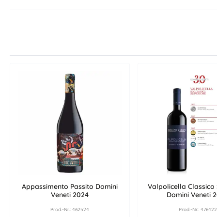
Appassimento Passito Domini
Valpolicella Classico
Veneti 2024
Domini Veneti 
Prod.-Nr.: 462524
Prod.-Nr.: 476422