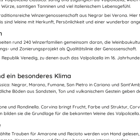
r Würze, samtigen Tanninen und viel italienischem Lebensgefühl.
e traditionsreiche Winzergenossenschaft aus Negrar bei Verona. Hier
is sind Weine mit Herkunft, Persönlichkeit und einer wunderbar an
n
beiten rund 240 Winzerfamilien gemeinsam daran, die Weinbaukultur
gs- und Zonierungsprojekt als Qualitätslinie der Genossenschaft.
 Republik Venedig, zu denen auch das Valpolicella im 16. Jahrhunde
nd ein besonderes Klima
assica: Negrar, Marano, Fumane, San Pietro in Cariano und Sant'Am
dliche Böden aus Sandstein, Ton und vulkanischem Gestein geben den 
one und Rondinella. Corvina bringt Frucht, Farbe und Struktur, Cor
 bilden sie die Grundlage für die bekannten Weine des Valpolicella.
e
wählte Trauben für Amarone und Recioto werden von Hand gelesen, i