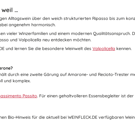
 weil …
htigen Alltagswein über den weich strukturierten Ripasso bis zum kon
 dabei angenehm harmonisch.
n vieler Winzerfamilien und einem modernen Qualitätsanspruch. Dom
asso und Valpolicella neu entdecken möchten.
.DE und lernen Sie die besondere Weinwelt des
Valpolicella
kennen.
arone?
o erhält durch eine zweite Gärung auf Amarone- und Recioto-Trester 
ll und komplex.
assimento Passito
. Für einen gehaltvolleren Essensbegleiter ist der
ichen Bio-Hinweis für die aktuell bei WEINFLECK.DE verfügbaren Wein