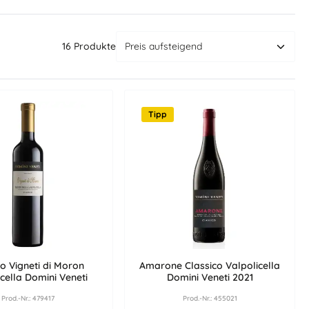
16 Produkte
Tipp
o Vigneti di Moron
Amarone Classico Valpolicella
cella Domini Veneti
Domini Veneti 2021
Prod.-Nr.: 479417
Prod.-Nr.: 455021