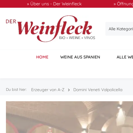
» Über uns - Der Weinfleck
» Öffnung
 Hauptinhalt springen
Zur Suche springen
Zur Hauptnavigation springen
Alle Kategor
HOME
WEINE AUS SPANIEN
ALLE W
Du bist hier:
Erzeuger von A-Z
Domini Veneti Valpolicella