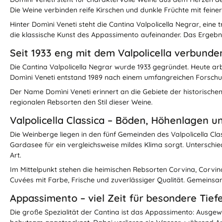
Die Weine verbinden reife Kirschen und dunkle Früchte mit feine
Hinter Domìni Veneti steht die Cantina Valpolicella Negrar, ein
die klassische Kunst des Appassimento aufeinander. Das Ergebn
Seit 1933 eng mit dem Valpolicella verbunde
Die Cantina Valpolicella Negrar wurde 1933 gegründet. Heute ar
Domìni Veneti entstand 1989 nach einem umfangreichen Forschun
Der Name Domìni Veneti erinnert an die Gebiete der historischen
regionalen Rebsorten den Stil dieser Weine.
Valpolicella Classica – Böden, Höhenlagen u
Die Weinberge liegen in den fünf Gemeinden des Valpolicella Cl
Gardasee für ein vergleichsweise mildes Klima sorgt. Unterschie
Art.
Im Mittelpunkt stehen die heimischen Rebsorten Corvina, Corvin
Cuvées mit Farbe, Frische und zuverlässiger Qualität. Gemeinsam
Appassimento – viel Zeit für besondere Tief
Die große Spezialität der Cantina ist das Appassimento: Ausge