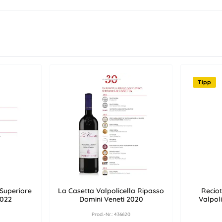
Tipp
 Superiore
La Casetta Valpolicella Ripasso
Reciot
2022
Domini Veneti 2020
Valpoli
Prod.-Nr.: 436620