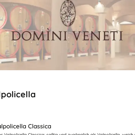
policella
policella Classica
Valpolicella Classica: saftig und zugänglich als Valpolicella, weic