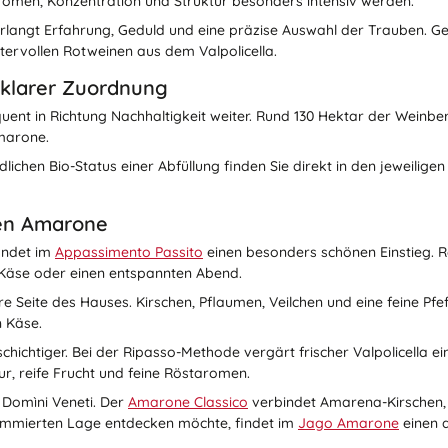
romen, Konzentration und Struktur besonders intensiv werden.
 verlangt Erfahrung, Geduld und eine präzise Auswahl der Trauben. 
tervollen Rotweinen aus dem Valpolicella.
 klarer Zuordnung
quent in Richtung Nachhaltigkeit weiter. Rund 130 Hektar der Weinb
Amarone.
chen Bio-Status einer Abfüllung finden Sie direkt in den jeweiligen A
ßen Amarone
findet im
Appassimento Passito
einen besonders schönen Einstieg. R
, Käse oder einen entspannten Abend.
here Seite des Hauses. Kirschen, Pflaumen, Veilchen und eine feine P
n Käse.
lschichtiger. Bei der Ripasso-Methode vergärt frischer Valpolicell
ur, reife Frucht und feine Röstaromen.
Domìni Veneti. Der
Amarone Classico
verbindet Amarena-Kirschen, 
ommierten Lage entdecken möchte, findet im
Jago Amarone
einen 