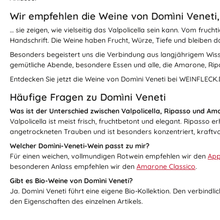
Wir empfehlen die Weine von Domìni Veneti,
… sie zeigen, wie vielseitig das Valpolicella sein kann. Vom fruc
Handschrift. Die Weine haben Frucht, Würze, Tiefe und bleiben
Besonders begeistert uns die Verbindung aus langjährigem Wisse
gemütliche Abende, besondere Essen und alle, die Amarone, Rip
Entdecken Sie jetzt die Weine von Domìni Veneti bei WEINFLECK
Häufige Fragen zu Domìni Veneti
Was ist der Unterschied zwischen Valpolicella, Ripasso und Am
Valpolicella ist meist frisch, fruchtbetont und elegant. Ripass
angetrockneten Trauben und ist besonders konzentriert, kraftvo
Welcher Domìni-Veneti-Wein passt zu mir?
Für einen weichen, vollmundigen Rotwein empfehlen wir den
App
besonderen Anlass empfehlen wir den
Amarone Classico
.
Gibt es Bio-Weine von Domìni Veneti?
Ja. Domìni Veneti führt eine eigene Bio-Kollektion. Den verbindl
den Eigenschaften des einzelnen Artikels.