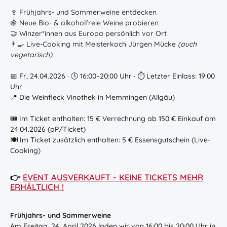
🍷 Frühjahrs- und Sommerweine entdecken
🍇 Neue Bio- & alkoholfreie Weine probieren
🤝 Winzer*innen aus Europa persönlich vor Ort
👨‍🍳 Live-Cooking mit Meisterkoch Jürgen Mücke
(auch
vegetarisch)
📅 Fr, 24.04.2026 · 🕓 16:00–20:00 Uhr · ⏱ Letzter Einlass: 19:00
Uhr
📍 Die Weinfleck Vinothek in Memmingen (Allgäu)
🎟️ Im Ticket enthalten: 15 € Verrechnung ab 150 € Einkauf am
24.04.2026 (pP/Ticket)
🍽️ Im Ticket zusätzlich enthalten: 5 € Essensgutschein (Live-
Cooking)
👉
EVENT AUSVERKAUFT - KEINE TICKETS MEHR
ERHÄLTLICH !
Frühjahrs- und Sommerweine
Am Freitag, 24. April 2026 laden wir von 16:00 bis 20:00 Uhr in