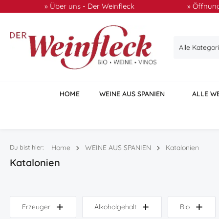
» Über uns - Der Weinfleck
» Öffnung
 Hauptinhalt springen
Zur Suche springen
Zur Hauptnavigation springen
Alle Kategor
HOME
WEINE AUS SPANIEN
ALLE W
Du bist hier:
Home
WEINE AUS SPANIEN
Katalonien
Katalonien
Erzeuger
Alkoholgehalt
Bio