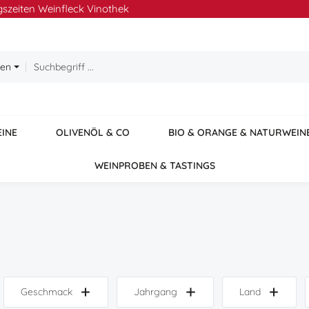
szeiten Weinfleck Vinothek
ien
EINE
OLIVENÖL & CO
BIO & ORANGE & NATURWEIN
WEINPROBEN & TASTINGS
Geschmack
Jahrgang
Land