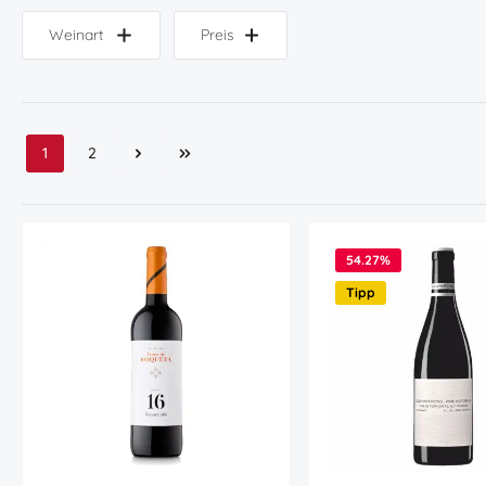
Weinart
Preis
1
2
Seite
Seite
54.27
%
Tipp