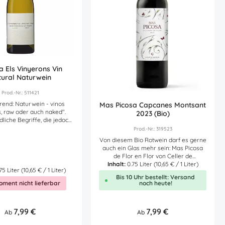
 ! Hier finden Sie
(jahrgangsübergreifend)Selection das
nk des Erzeugers zur
Genussmagazin: SilverLa Guía de vins
elle - Zutatenliste des
de Catalunya: 8,9 PunkteThe Wine
Artikels.
Advocate Robert Parker,USA: 88
PunkteGilbert & Gaillard International
Challenge: GoldHier finden Sie den
Link des Erzeugers zur
Nährwerttabelle - Zutatenliste des
a Els Vinyerons Vin
Artikels.
ural Naturwein
Prod.-Nr.: 511421
Trend: Naturwein - vinos
Mas Picosa Capcanes Montsant
s, raw oder auch naked".
2023 (Bio)
liche Begriffe, die jedoch
as gleiche meinen: die
Prod.-Nr.: 319523
naher, nachhaltiger
Von diesem Bio Rotwein darf es gerne
d dabei zu Gunsten der
auch ein Glas mehr sein: Mas Picosa
r auf konventionelle
de Flor en Flor von Celler de
eitung weitgehend zu
Capcanes aus dem Weinbaugebiet
Inhalt:
0.75 Liter
(10,65 € / 1 Liter)
dynamisch
75 Liter
(10,65 € / 1 Liter)
Montsant. Von den 'heiligen Bergen'
e Weingut Els Vinyerons
Bis 10 Uhr bestellt: Versand
(übersetzt: Montsant) stammt das
oment nicht lieferbar
noch heute!
e für seinen excellenten
reife, biologisch erzeugte Lesegut für
n Naturwein LLUERNA
diesen Rotwein. Elegant kraftvoller bio
ich die hier in Katalonien
Rotwein aus Garnacha, Syrah,
chende, weiße Rebsorte
Regulärer Preis:
7,99 €
Regulärer Preis:
7,99 €
Ab
Cabernet und Ull de Llebre
Ab
(=Tempranillo) gekeltert. Dieser
 dieser elegante Weißwein