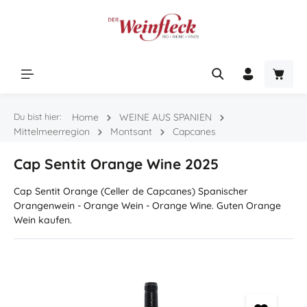
Zum Hauptinhalt springen
Warenk
Du bist hier:
Home
WEINE AUS SPANIEN
Mittelmeerregion
Montsant
Capcanes
Cap Sentit Orange Wine 2025
Cap Sentit Orange (Celler de Capcanes) Spanischer
Orangenwein - Orange Wein - Orange Wine. Guten Orange
Wein kaufen.
Bildergalerie überspringen