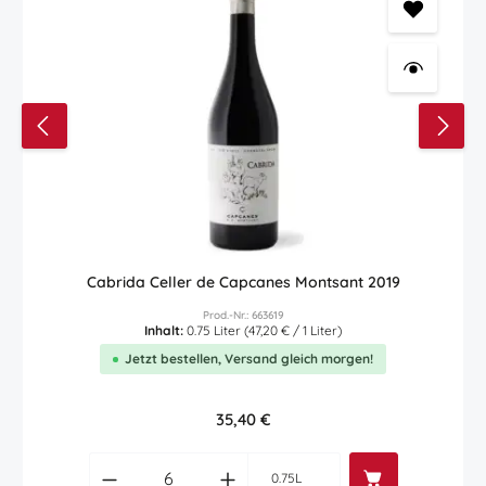
Cabrida Celler de Capcanes Montsant 2019
Prod.-Nr.: 663619
Inhalt:
0.75 Liter
(47,20 € / 1 Liter)
Jetzt bestellen, Versand gleich morgen!
Regulärer Preis:
35,40 €
Produkt Anzahl: Gib den gewünschten Wert
0.75L