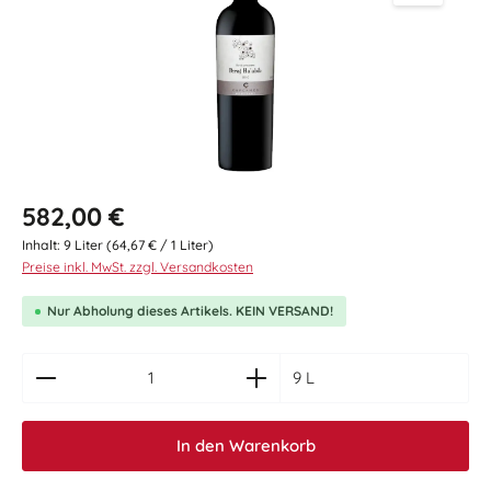
Regulärer Preis:
582,00 €
Inhalt:
9 Liter
(64,67 € / 1 Liter)
Preise inkl. MwSt. zzgl. Versandkosten
Nur Abholung dieses Artikels. KEIN VERSAND!
zentheme.component.product.quantitySelect.le
9 L
In den Warenkorb