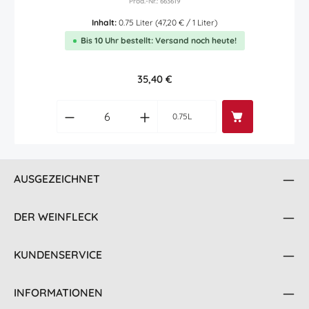
Prod.-Nr.: 663619
Inhalt:
0.75 Liter
(47,20 € / 1 Liter)
Bis 10 Uhr bestellt: Versand noch heute!
Regulärer Preis:
35,40 €
Produkt Anzahl: Gib den gewünschten Wert
0.75L
AUSGEZEICHNET
DER WEINFLECK
KUNDENSERVICE
INFORMATIONEN