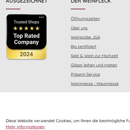
AUSGEZEICHNET
DER WEINFLECK
Auszeichnungen: Alon Internacional
del Vino: Gold Decanter Worls Wine
Awords: Bronze San Francisco IWC:
Silber
Öffnungszeiten
Über uns
Weinprobe JGA
Bio zertifiziert
Sekt & Wein zur Hochzeit
Gläser leihen und mieten
Präsent-Service
Weinmesse - Hausmesse
Diese Website verwendet Cookies, um Ihnen die bestmögliche Fun
Mehr Informationen
.