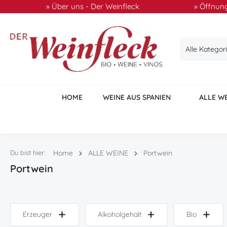
» Über uns - Der Weinfleck
» Öffnung
 Hauptinhalt springen
Zur Suche springen
Zur Hauptnavigation springen
Alle Kategor
HOME
WEINE AUS SPANIEN
ALLE W
Du bist hier:
Home
ALLE WEINE
Portwein
Portwein
Erzeuger
Alkoholgehalt
Bio