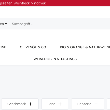
szeiten Weinfleck Vinothek
ien
EINE
OLIVENÖL & CO
BIO & ORANGE & NATURWEIN
WEINPROBEN & TASTINGS
Geschmack
Land
Rebsorte