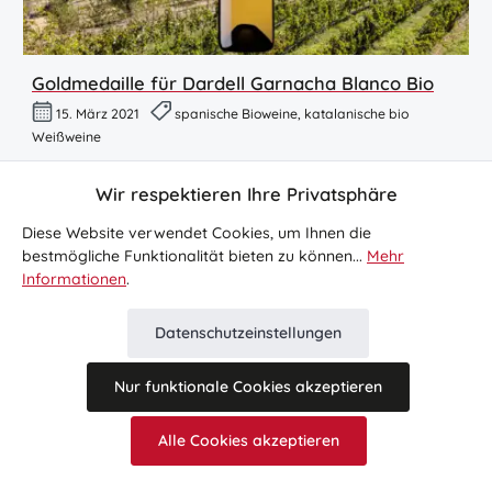
Goldmedaille für Dardell Garnacha Blanco Bio
15. März 2021
spanische Bioweine, katalanische bio
Weißweine
Erneut große Auszeichnung für den Bioweißwein Dardell
Wir respektieren Ihre Privatsphäre
Blanco vom spanischen Weingut Celler Coma d'en Bonet.
Diese Website verwendet Cookies, um Ihnen die
Mehr...
bestmögliche Funktionalität bieten zu können...
Mehr
Informationen
.
Special Sale
Datenschutzeinstellungen
9. Juni 2026
Nur funktionale Cookies akzeptieren
Sonderaktionen mit tollen Rabatten!
Alle Cookies akzeptieren
Mehr...