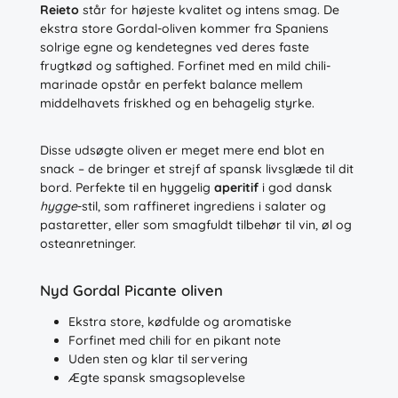
Reieto
står for højeste kvalitet og intens smag. De
ekstra store Gordal-oliven kommer fra Spaniens
solrige egne og kendetegnes ved deres faste
frugtkød og saftighed. Forfinet med en mild chili-
marinade opstår en perfekt balance mellem
middelhavets friskhed og en behagelig styrke.
Disse udsøgte oliven er meget mere end blot en
snack – de bringer et strejf af spansk livsglæde til dit
bord. Perfekte til en hyggelig
aperitif
i god dansk
hygge
-stil, som raffineret ingrediens i salater og
pastaretter, eller som smagfuldt tilbehør til vin, øl og
osteanretninger.
Nyd Gordal Picante oliven
Ekstra store, kødfulde og aromatiske
Forfinet med chili for en pikant note
Uden sten og klar til servering
Ægte spansk smagsoplevelse