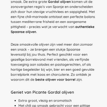
smaak. De extra grote
Gordal olijven
komen uit de
zonovergoten regio’s van Spanje en onderscheiden
zich door hun stevige vruchtvlees en sappigheid. Met
een fijne chili-marinade ontstaat een perfecte balans
tussen mediterrane frisheid en een aangename
pittigheid – precies wat je verwacht van
authentieke
Spaanse olijven
.
Deze smaakvolle olijven zijn veel meer dan zomaar
een snack – ze brengen een stukje Spaanse
levensstijl bij jou thuis. Perfect geschikt voor een
gezellige borrelavond met vrienden, als verfijnde
toevoeging aan salades en pastagerechten, of als
hartige begeleider bij wijn, bier en een goed gevulde
borrelplank met kaas en charcuterie. Zo ontdek je
waarom dit de
beste olijven voor borrel
zijn.
Geniet van Picante Gordal olijven
Extra groot, vlezig en aromatisch
Met chili op smaak gebracht voor een pittige