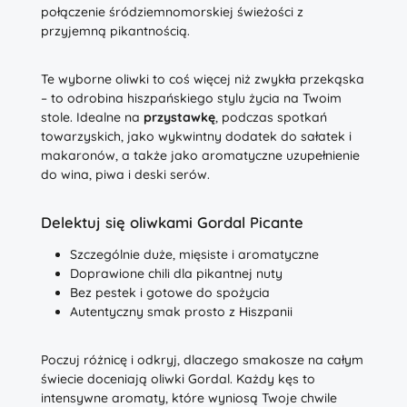
połączenie śródziemnomorskiej świeżości z
przyjemną pikantnością.
Te wyborne oliwki to coś więcej niż zwykła przekąska
– to odrobina hiszpańskiego stylu życia na Twoim
stole. Idealne na
przystawkę
, podczas spotkań
towarzyskich, jako wykwintny dodatek do sałatek i
makaronów, a także jako aromatyczne uzupełnienie
do wina, piwa i deski serów.
Delektuj się oliwkami Gordal Picante
Szczególnie duże, mięsiste i aromatyczne
Doprawione chili dla pikantnej nuty
Bez pestek i gotowe do spożycia
Autentyczny smak prosto z Hiszpanii
Poczuj różnicę i odkryj, dlaczego smakosze na całym
świecie doceniają oliwki Gordal. Każdy kęs to
intensywne aromaty, które wyniosą Twoje chwile