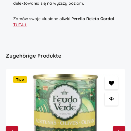
delektowania się na wyższy poziom.
Zamów swoje ulubione oliwki
Perello Reieto Gordal
TUTAJ
.
Produktgalerie überspringen
Zugehörige Produkte
Tipp