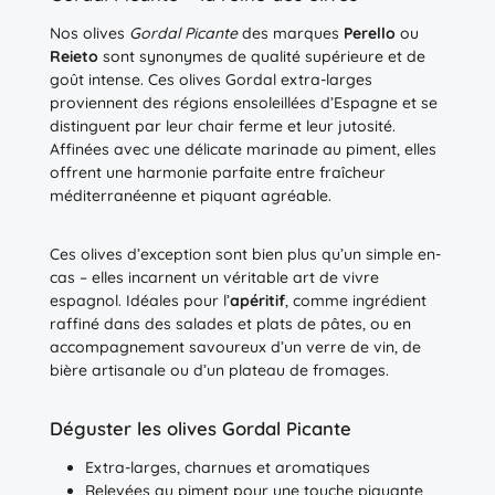
Nos olives
Gordal Picante
des marques
Perello
ou
Reieto
sont synonymes de qualité supérieure et de
goût intense. Ces olives Gordal extra-larges
proviennent des régions ensoleillées d’Espagne et se
distinguent par leur chair ferme et leur jutosité.
Affinées avec une délicate marinade au piment, elles
offrent une harmonie parfaite entre fraîcheur
méditerranéenne et piquant agréable.
Ces olives d’exception sont bien plus qu’un simple en-
cas – elles incarnent un véritable art de vivre
espagnol. Idéales pour l’
apéritif
, comme ingrédient
raffiné dans des salades et plats de pâtes, ou en
accompagnement savoureux d’un verre de vin, de
bière artisanale ou d’un plateau de fromages.
Déguster les olives Gordal Picante
Extra-larges, charnues et aromatiques
Relevées au piment pour une touche piquante