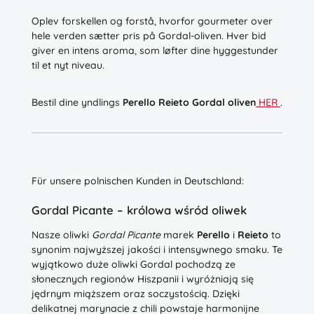
Oplev forskellen og forstå, hvorfor gourmeter over
hele verden sætter pris på Gordal-oliven. Hver bid
giver en intens aroma, som løfter dine hyggestunder
til et nyt niveau.
Bestil dine yndlings
Perello Reieto Gordal oliven
HER
.
Für unsere polnischen Kunden in Deutschland:
Gordal Picante – królowa wśród oliwek
Nasze oliwki
Gordal Picante
marek
Perello
i
Reieto
to
synonim najwyższej jakości i intensywnego smaku. Te
wyjątkowo duże oliwki Gordal pochodzą ze
słonecznych regionów Hiszpanii i wyróżniają się
jędrnym miąższem oraz soczystością. Dzięki
delikatnej marynacie z chili powstaje harmonijne