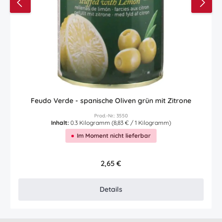
Feudo Verde - spanische Oliven grün mit Zitrone
Prod.-Nr.: 3550
Inhalt:
0.3 Kilogramm
(8,83 € / 1 Kilogramm)
Im Moment nicht lieferbar
Regulärer Preis:
2,65 €
Details