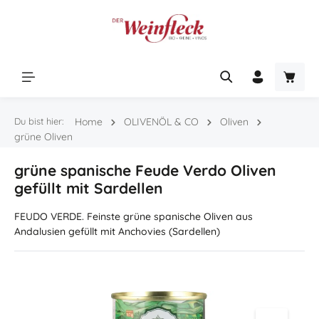
Zum Hauptinhalt springen
Warenk
Du bist hier:
Home
OLIVENÖL & CO
Oliven
grüne Oliven
grüne spanische Feude Verdo Oliven
gefüllt mit Sardellen
FEUDO VERDE. Feinste grüne spanische Oliven aus
Andalusien gefüllt mit Anchovies (Sardellen)
Bildergalerie überspringen