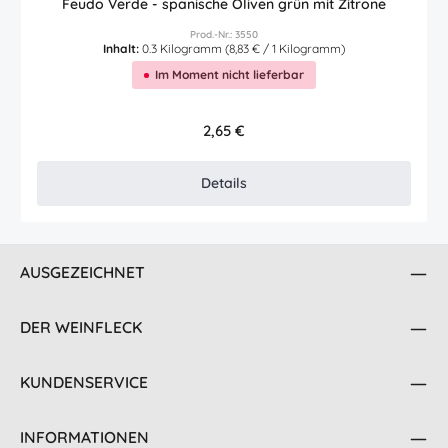
Feudo Verde - spanische Oliven grün mit Zitrone
Prod.-Nr.: 3550
Inhalt:
0.3 Kilogramm
(8,83 € / 1 Kilogramm)
Im Moment nicht lieferbar
Regulärer Preis:
2,65 €
Details
AUSGEZEICHNET
DER WEINFLECK
KUNDENSERVICE
INFORMATIONEN