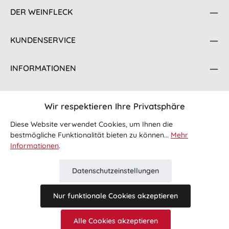
DER WEINFLECK
KUNDENSERVICE
INFORMATIONEN
KONTAKT
Wir respektieren Ihre Privatsphäre
FOLGE UNS
Diese Website verwendet Cookies, um Ihnen die
bestmögliche Funktionalität bieten zu können...
Mehr
Informationen
.
Datenschutzeinstellungen
Nur funktionale Cookies akzeptieren
Alle Preise inkl. gesetzl. Mehrwertsteuer zzgl.
Versandkosten
Alle Cookies akzeptieren
und ggf. Nachnahmegebühren, wenn nicht anders angegeben.