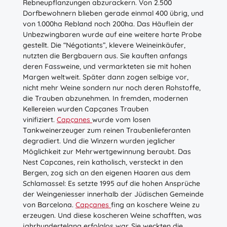
Rebneupflanzungen abzurackern. Von 2.500
Dorfbewohnern blieben gerade einmal 400 übrig, und
von 1.000ha Rebland noch 200ha. Das Häuflein der
Unbezwingbaren wurde auf eine weitere harte Probe
gestellt. Die “Négotiants”, klevere Weineinkäufer,
nutzten die Bergbauern aus. Sie kauften anfangs
deren Fassweine, und vermarkteten sie mit hohen
Margen weltweit. Später dann zogen selbige vor,
nicht mehr Weine sondern nur noch deren Rohstoffe,
die Trauben abzunehmen. In fremden, modernen
Kellereien wurden Capçanes Trauben
vinifiziert.
Capçanes
wurde vom losen
Tankweinerzeuger zum reinen Traubenlieferanten
degradiert. Und die Winzern wurden jeglicher
Möglichkeit zur Mehrwertgewinnung beraubt. Das
Nest Capcanes, rein katholisch, versteckt in den
Bergen, zog sich an den eigenen Haaren aus dem
Schlamassel: Es setzte 1995 auf die hohen Ansprüche
der Weingeniesser innerhalb der Jüdischen Gemeinde
von Barcelona.
Capçanes
fing an koschere Weine zu
erzeugen. Und diese koscheren Weine schafften, was
jahrhundertelang erfolglos war. Sie weckten die