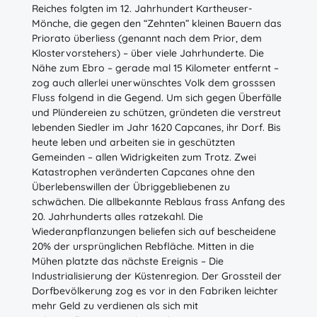
Reiches folgten im 12. Jahrhundert Kartheuser-
Mönche, die gegen den “Zehnten” kleinen Bauern das
Priorato überliess (genannt nach dem Prior, dem
Klostervorstehers) – über viele Jahrhunderte. Die
Nähe zum Ebro – gerade mal 15 Kilometer entfernt –
zog auch allerlei unerwünschtes Volk dem grosssen
Fluss folgend in die Gegend. Um sich gegen Überfälle
und Plündereien zu schützen, gründeten die verstreut
lebenden Siedler im Jahr 1620 Capcanes, ihr Dorf. Bis
heute leben und arbeiten sie in geschützten
Gemeinden – allen Widrigkeiten zum Trotz. Zwei
Katastrophen veränderten Capcanes ohne den
Überlebenswillen der Übriggebliebenen zu
schwächen. Die allbekannte Reblaus frass Anfang des
20. Jahrhunderts alles ratzekahl. Die
Wiederanpflanzungen beliefen sich auf bescheidene
20% der ursprünglichen Rebfläche. Mitten in die
Mühen platzte das nächste Ereignis – Die
Industrialisierung der Küstenregion. Der Grossteil der
Dorfbevölkerung zog es vor in den Fabriken leichter
mehr Geld zu verdienen als sich mit