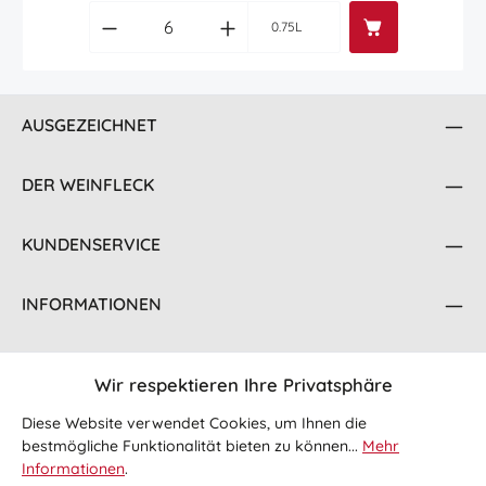
Produkt Anzahl: Gib den gewünschten Wert
0.75L
AUSGEZEICHNET
DER WEINFLECK
KUNDENSERVICE
INFORMATIONEN
KONTAKT
Wir respektieren Ihre Privatsphäre
FOLGE UNS
Diese Website verwendet Cookies, um Ihnen die
bestmögliche Funktionalität bieten zu können...
Mehr
Informationen
.