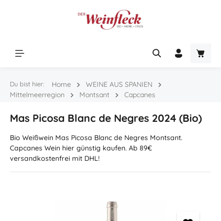
Zum Hauptinhalt springen
Warenk
Du bist hier:
Home
WEINE AUS SPANIEN
Mittelmeerregion
Montsant
Capcanes
Mas Picosa Blanc de Negres 2024 (Bio)
Bio Weißwein Mas Picosa Blanc de Negres Montsant.
Capcanes Wein hier günstig kaufen. Ab 89€
versandkostenfrei mit DHL!
Bildergalerie überspringen