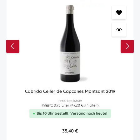
Cabrida Celler de Capcanes Montsant 2019
Prod.-Nr.: 663619
Inhalt:
0.75 Liter
(47,20 € / 1 Liter)
Bis 10 Uhr bestellt: Versand noch heute!
Regulärer Preis:
35,40 €