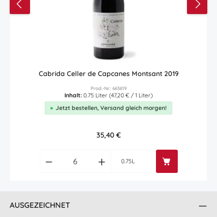
Cabrida Celler de Capcanes Montsant 2019
Prod.-Nr.: 663619
Inhalt:
0.75 Liter
(47,20 € / 1 Liter)
Jetzt bestellen, Versand gleich morgen!
Regulärer Preis:
35,40 €
Produkt Anzahl: Gib den gewünschten Wert
0.75L
AUSGEZEICHNET