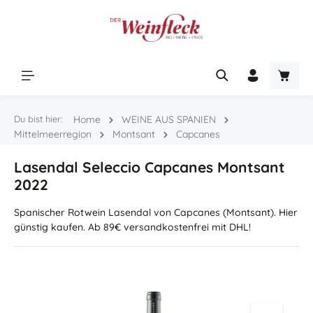
Zum Hauptinhalt springen
Warenk
Du bist hier:
Home
WEINE AUS SPANIEN
Mittelmeerregion
Montsant
Capcanes
Lasendal Seleccio Capcanes Montsant
2022
Spanischer Rotwein Lasendal von Capcanes (Montsant). Hier
günstig kaufen. Ab 89€ versandkostenfrei mit DHL!
Bildergalerie überspringen