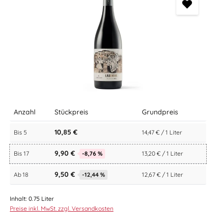
Anzahl
Stückpreis
Grundpreis
10,85 €
Bis
5
14,47 € / 1 Liter
9,90 €
Bis
17
-8,76 %
13,20 € / 1 Liter
9,50 €
Ab
18
-12,44 %
12,67 € / 1 Liter
Inhalt:
0.75 Liter
Preise inkl. MwSt. zzgl. Versandkosten