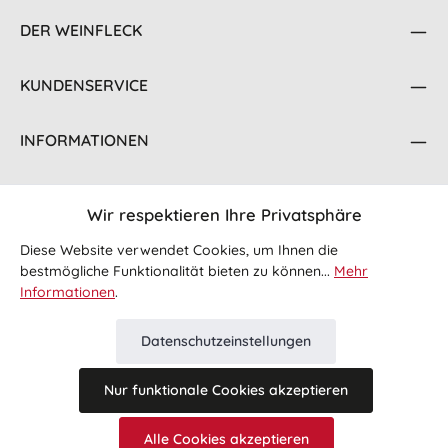
DER WEINFLECK
KUNDENSERVICE
INFORMATIONEN
KONTAKT
Wir respektieren Ihre Privatsphäre
FOLGE UNS
Diese Website verwendet Cookies, um Ihnen die
bestmögliche Funktionalität bieten zu können...
Mehr
Informationen
.
Datenschutzeinstellungen
Nur funktionale Cookies akzeptieren
Alle Preise inkl. gesetzl. Mehrwertsteuer zzgl.
Versandkosten
Alle Cookies akzeptieren
und ggf. Nachnahmegebühren, wenn nicht anders angegeben.