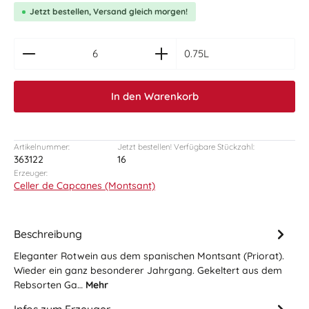
Jetzt bestellen, Versand gleich morgen!
zentheme.component.product.quantitySelect.le
0.75L
In den Warenkorb
Artikelnummer:
Jetzt bestellen! Verfügbare Stückzahl:
363122
16
Erzeuger:
Celler de Capcanes (Montsant)
Beschreibung
Eleganter Rotwein aus dem spanischen Montsant (Priorat).
Wieder ein ganz besonderer Jahrgang. Gekeltert aus dem
Rebsorten Ga…
Mehr
Infos zum Erzeuger