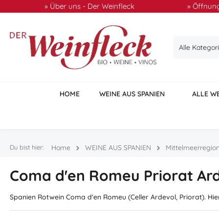
» Über uns - Der Weinfleck
» Öffnung
 Hauptinhalt springen
Zur Suche springen
Zur Hauptnavigation springen
Alle Kategor
HOME
WEINE AUS SPANIEN
ALLE W
Du bist hier:
Home
WEINE AUS SPANIEN
Mittelmeerregio
Coma d'en Romeu Priorat Ar
Spanien Rotwein Coma d'en Romeu (Celler Ardevol, Priorat). Hie