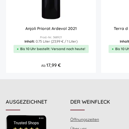
Anjoli Priorat Ardevol 2021
Terra d
Prod.-Nr.: 368921
Inhalt:
0.75 Liter
(23,99 € / 1 Liter)
Inhal
Bis 10 Uhr bestellt: Versand noch heute!
Bis 10 U
Regulärer Preis:
17,99 €
Ab
AUSGEZEICHNET
DER WEINFLECK
Öffnungszeiten
Über uns