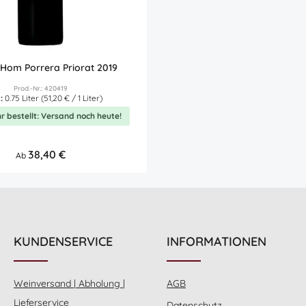
 Hom Porrera Priorat 2019
Prod.-Nr.: 420419
t:
0.75 Liter
(51,20 € / 1 Liter)
hr bestellt: Versand noch heute!
Regulärer Preis:
38,40 €
Ab
KUNDENSERVICE
INFORMATIONEN
Weinversand | Abholung |
AGB
Lieferservice
Datenschutz