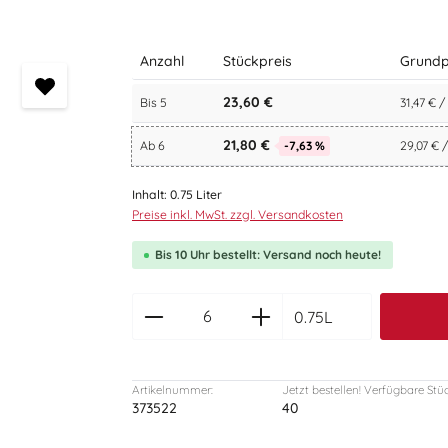
Anzahl
Stückpreis
Grundp
23,60 €
Bis
5
31,47 € /
21,80 €
Ab
6
-7,63 %
29,07 € /
Inhalt:
0.75 Liter
Preise inkl. MwSt. zzgl. Versandkosten
Bis 10 Uhr bestellt: Versand noch heute!
zentheme.component.produc
0.75L
Artikelnummer:
Jetzt bestellen! Verfügbare Stü
373522
40