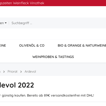
szeiten Weinfleck Vinothek
ien
EINE
OLIVENÖL & CO
BIO & ORANGE & NATURWEIN
WEINPROBEN & TASTINGS
n
Priorat
Ardevol
devol 2022
r günstig kaufen. Bereits ab 89€ versandkostenfrei mit DHL!