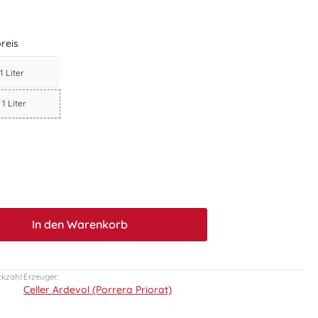
reis
 1 Liter
 1 Liter
t.quantitySelect.legend
In den Warenkorb
ckzahl:
Erzeuger:
Celler Ardevol (Porrera Priorat)