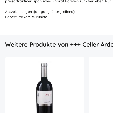
preisattraktiver, spanischer Priorat Rotwein zum Verlieben. Nur
Auszeichnungen (jahrgangsübergreifend)
Robert Parker: 94 Punkte
Produktgalerie überspringen
Weitere Produkte von +++ Celler Arde