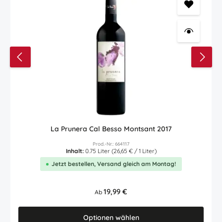
La Prunera Cal Besso Montsant 2017
Prod.-Nr.: 664117
Inhalt:
0.75 Liter
(26,65 € / 1 Liter)
Jetzt bestellen, Versand gleich am Montag!
Regulärer Preis:
19,99 €
Ab
Optionen wählen