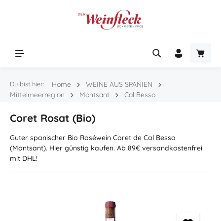
Zum Hauptinhalt springen
Warenk
Du bist hier:
Home
WEINE AUS SPANIEN
Mittelmeerregion
Montsant
Cal Besso
Coret Rosat (Bio)
Guter spanischer Bio Roséwein Coret de Cal Besso
(Montsant). Hier günstig kaufen. Ab 89€ versandkostenfrei
mit DHL!
Bildergalerie überspringen