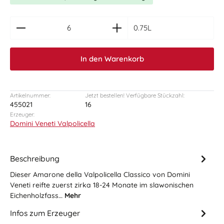
zentheme.component.product.quantitySelect.le
0.75L
In den Warenkorb
Artikelnummer:
Jetzt bestellen! Verfügbare Stückzahl:
455021
16
Erzeuger:
Domini Veneti Valpolicella
Beschreibung
Dieser Amarone della Valpolicella Classico von Domini
Veneti reifte zuerst zirka 18-24 Monate im slawonischen
Eichenholzfass…
Mehr
Infos zum Erzeuger