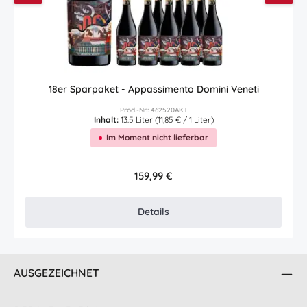
18er Sparpaket - Appassimento Domini Veneti
Prod.-Nr.: 462520AKT
Inhalt:
13.5 Liter
(11,85 € / 1 Liter)
Im Moment nicht lieferbar
Regulärer Preis:
159,99 €
Details
AUSGEZEICHNET