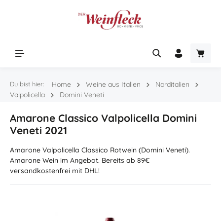
Zum Hauptinhalt springen
Warenk
Du bist hier:
Home
Weine aus Italien
Norditalien
Valpolicella
Domini Veneti
Amarone Classico Valpolicella Domini
Veneti 2021
Amarone Valpolicella Classico Rotwein (Domini Veneti).
Amarone Wein im Angebot. Bereits ab 89€
versandkostenfrei mit DHL!
Bildergalerie überspringen