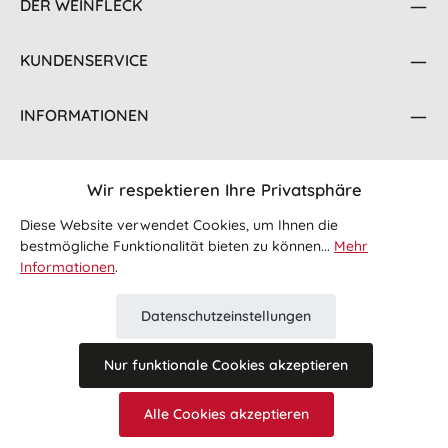
DER WEINFLECK
KUNDENSERVICE
INFORMATIONEN
KONTAKT
Wir respektieren Ihre Privatsphäre
FOLGE UNS
Diese Website verwendet Cookies, um Ihnen die
bestmögliche Funktionalität bieten zu können...
Mehr
Informationen
.
Datenschutzeinstellungen
Nur funktionale Cookies akzeptieren
Alle Preise inkl. gesetzl. Mehrwertsteuer zzgl.
Versandkosten
Alle Cookies akzeptieren
und ggf. Nachnahmegebühren, wenn nicht anders angegeben.