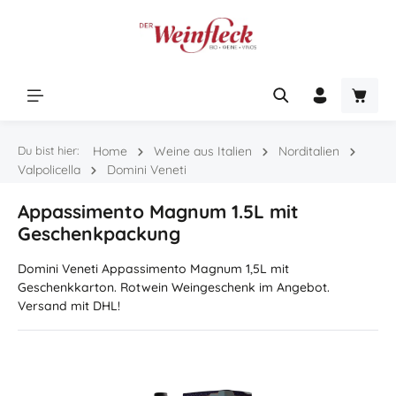
Zum Hauptinhalt springen
Warenk
Du bist hier:
Home
Weine aus Italien
Norditalien
Valpolicella
Domini Veneti
Appassimento Magnum 1.5L mit
Geschenkpackung
Domini Veneti Appassimento Magnum 1,5L mit
Geschenkkarton. Rotwein Weingeschenk im Angebot.
Versand mit DHL!
Bildergalerie überspringen