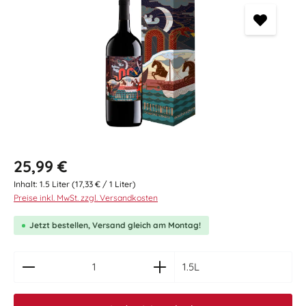
Regulärer Preis:
25,99 €
Inhalt:
1.5 Liter
(17,33 € / 1 Liter)
Preise inkl. MwSt. zzgl. Versandkosten
Jetzt bestellen, Versand gleich am Montag!
zentheme.component.product.quantitySelect.le
1.5L