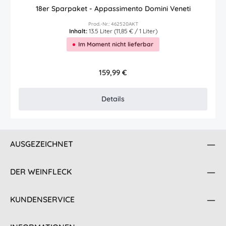
18er Sparpaket - Appassimento Domini Veneti
Prod.-Nr.: 462520AKT
Inhalt:
13.5 Liter
(11,85 € / 1 Liter)
Im Moment nicht lieferbar
Regulärer Preis:
159,99 €
Details
AUSGEZEICHNET
DER WEINFLECK
KUNDENSERVICE