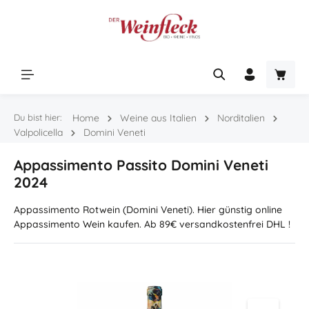
Zum Hauptinhalt springen
Warenk
Du bist hier:
Home
Weine aus Italien
Norditalien
Valpolicella
Domini Veneti
Appassimento Passito Domini Veneti
2024
Appassimento Rotwein (Domini Veneti). Hier günstig online
Appassimento Wein kaufen. Ab 89€ versandkostenfrei DHL !
Bildergalerie überspringen