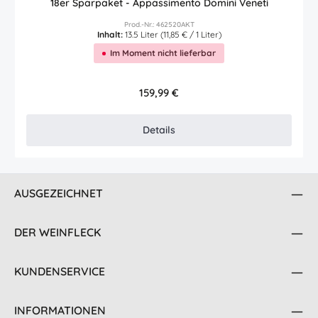
18er Sparpaket - Appassimento Domini Veneti
Prod.-Nr.: 462520AKT
Inhalt:
13.5 Liter
(11,85 € / 1 Liter)
Im Moment nicht lieferbar
Regulärer Preis:
159,99 €
Details
AUSGEZEICHNET
DER WEINFLECK
KUNDENSERVICE
INFORMATIONEN