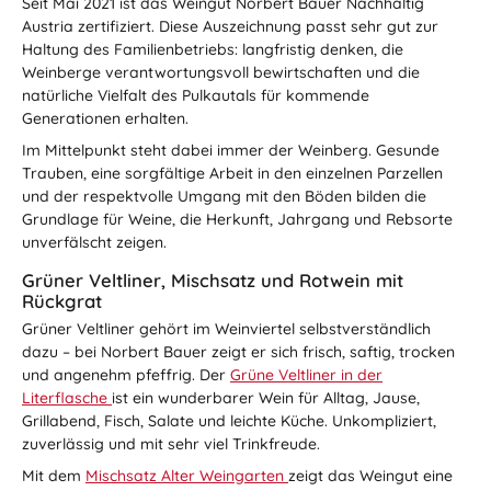
Seit Mai 2021 ist das Weingut Norbert Bauer Nachhaltig
Austria zertifiziert. Diese Auszeichnung passt sehr gut zur
Haltung des Familienbetriebs: langfristig denken, die
Weinberge verantwortungsvoll bewirtschaften und die
natürliche Vielfalt des Pulkautals für kommende
Generationen erhalten.
Im Mittelpunkt steht dabei immer der Weinberg. Gesunde
Trauben, eine sorgfältige Arbeit in den einzelnen Parzellen
und der respektvolle Umgang mit den Böden bilden die
Grundlage für Weine, die Herkunft, Jahrgang und Rebsorte
unverfälscht zeigen.
Grüner Veltliner, Mischsatz und Rotwein mit
Rückgrat
Grüner Veltliner gehört im Weinviertel selbstverständlich
dazu – bei Norbert Bauer zeigt er sich frisch, saftig, trocken
und angenehm pfeffrig. Der
Grüne Veltliner in der
Literflasche
ist ein wunderbarer Wein für Alltag, Jause,
Grillabend, Fisch, Salate und leichte Küche. Unkompliziert,
zuverlässig und mit sehr viel Trinkfreude.
Mit dem
Mischsatz Alter Weingarten
zeigt das Weingut eine