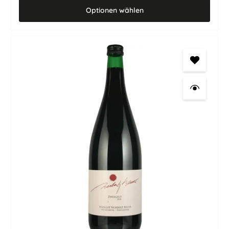
hier sehr gute Qualität auf faires Geld trifft. Das Weingut Norbert
Optionen wählen
Bauer ist ein familiengeführtes Weingut im Weinviertel. Von jung
bis alt hilft die Familie mit, wenn es im Weinberg und im Keller
darauf ankommt. Genau diese Verwurzelung spürt man im Wein:
ehrlich, sauber gearbeitet und mit viel Gefühl für die Herkunft. Dazu
kommt: Die Weine von Bauer entstehen aus nachhaltiger
Erzeugung. Wer also einen frischen, trockenen österreichischen
Weißwein für Alltag, Brotzeit, leichte Küche oder gesellige Runden
sucht, findet hier einen wunderbar zuverlässigen Grünen Veltliner
in der Literflasche. Grüner Veltliner in der Literflasche –
unkompliziert, frisch und sehr fair Die 1-Literflasche macht diesen
Wein besonders praktisch. Ob für den Feierabend, die Brotzeit, den
Grillabend, eine größere Runde oder als gut gekühlter Weißwein
zum Essen: Dieser Grüne Veltliner ist schnell geöffnet, schnell
verstanden und meistens genauso schnell nachgeschenkt.
Geschmacklich zeigt er sich so, wie man sich einen guten Grünen
Veltliner aus dem Weinviertel wünscht: frisch, trocken, saftig und
mit der typischen feinen Pfefferwürze. Dazu kommen helle Frucht,
lebendige Frische und ein unkomplizierter Trinkfluss, der richtig
Freude macht. Besonders schön passt dieser Weißwein zu
österreichischer Jause, Brotzeit, kaltem Braten, hellem Fleisch,
Backhendl, Gemüsegerichten, Spargel, Salaten, Fisch und leichter
Küche. Auch als gespritzter Grüner Veltliner ist er eine sehr gute
Wahl. Was macht diesen Bauer Grüner Veltliner besonders?
Grüner Veltliner aus dem österreichischen Weinviertel
familiengeführtes Weingut in Niederösterreich 1-Literflasche mit
praktischem Schraub-/Drehverschluss für Alltag, Gäste und
gesellige Runden frisch, trocken, saftig und typisch pfeffrig sehr