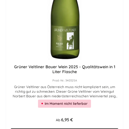
Grüner Veltliner Bauer Wein 2025 - Qualitätswein in 1
Liter Flasche
Prod.-Nr.: 340325A
Grüner Veltliner aus Österreich muss nicht kompliziert sein, um
richtig gut zu schmecken. Dieser Grüne Veltliner vom Weingut
Norbert Bauer aus dem niederösterreichischen Weinviertel zeigt
genau das: frisch, saftig, trocken, angenehm pfeffrig und in der
Im Moment nicht lieferbar
praktischen 1-Literflasche gefüllt. Ein Weißwein für alle, die
unkomplizierten Genuss suchen, dabei aber nicht auf Qualität
verzichten möchten. Im Glas wirkt der Bauer Grüner Veltliner klar,
lebendig und trinkfreudig. Die typische Veltliner-Frische verbindet
Regulärer Preis:
6,95 €
Ab
sich mit feiner Frucht, zarter Würze und einer angenehm
animierenden Art. Warum man diesen Wein probieren sollte? Weil