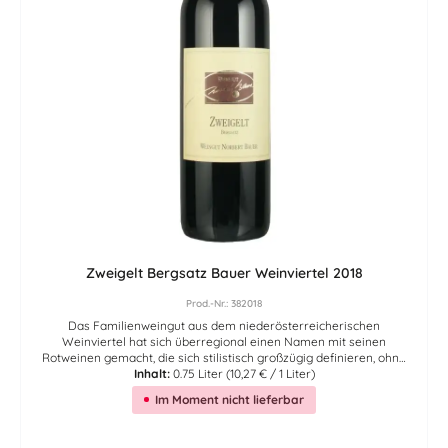
kühlen, aufmachen, einschenken und zu Brotzeit, Jause, Fisch,
Backhendl oder leichter Küche genießen. Ein Grüner Veltliner, den
man gerne wieder bestellt. Hier finden Sie den Link des Erzeugers
zur Nährwerttabelle - Zutatenliste des Artikels.
Zweigelt Bergsatz Bauer Weinviertel 2018
Prod.-Nr.: 382018
Das Familienweingut aus dem niederösterreicherischen
Weinviertel hat sich überregional einen Namen mit seinen
Rotweinen gemacht, die sich stilistisch großzügig definieren, ohne
zu schmeichlerisch zu wirken, und zudem genügend Rückgrat
Inhalt:
0.75 Liter
(10,27 € / 1 Liter)
besitzen.
Im Moment nicht lieferbar