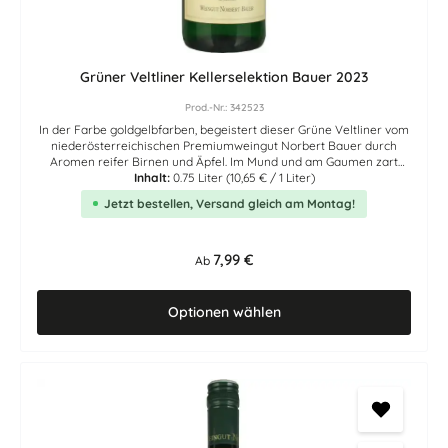
Grüner Veltliner Kellerselektion Bauer 2023
Prod.-Nr.: 342523
In der Farbe goldgelbfarben, begeistert dieser Grüne Veltliner vom
niederösterreichischen Premiumweingut Norbert Bauer durch
Aromen reifer Birnen und Äpfel. Im Mund und am Gaumen zart
pfeffrig mit schöner Frische sowie Zitrus- und Steinobstaromen. Im
Inhalt:
0.75 Liter
(10,65 € / 1 Liter)
Abgang viel Frucht und Länge. Wunderbarer, unkomplizierter
Jetzt bestellen, Versand gleich am Montag!
Grüner Veltliner Weißwein aus dem österreichischen Weinviertel.
Auszeichnungen (jahrgangsübergreifend) Best of Austria Wein-
Guide Österreich: 5 Gläser Falstaff: 87 Punkte A la Carte: 91 Punkte
Regulärer Preis:
7,99 €
Ab
Optionen wählen