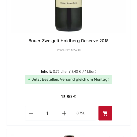
Bauer Zweigelt Haidberg Reserve 2018
Prod.-Nr.: 485218
Inhalt:
0.75 Liter
(18,40 € / 1 Liter)
Jetzt bestellen, Versand gleich am Montag!
Regulärer Preis:
13,80 €
Produkt Anzahl: Gib den gewünschten Wert
0.75L