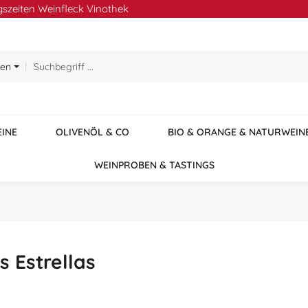
szeiten Weinfleck Vinothek
ien
EINE
OLIVENÖL & CO
BIO & ORANGE & NATURWEIN
WEINPROBEN & TASTINGS
 Estrellas