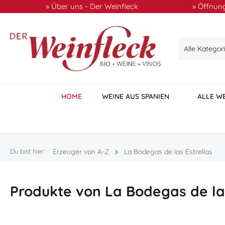
» Über uns - Der Weinfleck
» Öffnung
 Hauptinhalt springen
Zur Suche springen
Zur Hauptnavigation springen
Alle Kategor
HOME
WEINE AUS SPANIEN
ALLE W
Du bist hier:
Erzeuger von A-Z
La Bodegas de las Estrellas
Produkte von La Bodegas de las