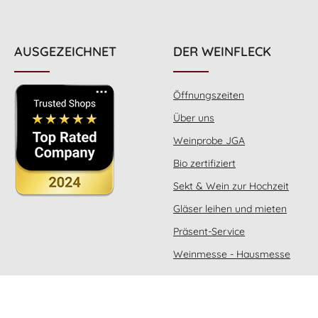
Vergärung und anschließende Reife
Vergärung und anschließ
erfolgt in großen Ton Amphoren
erfolgt in großen Ton
(tinajas) und ausschließlich auf der
(tinajas) und ausschließl
eigenen natürlichen Hefe. Unter
eigenen natürlichen Hefe. U
AUSGEZEICHNET
DER WEINFLECK
Berücksichtigung des Mondkalenders
Berücksichtigung des Mo
erfolgt die Arbeit im Weinberg, die
erfolgt die Arbeit im We
Lese der gesunden und vollreifen
Lese der gesunden und 
Trauben sowie die anschließende
Trauben sowie die ansc
Öffnungszeiten
Weinerzeugung. Die weiße spanische
Weinerzeugung. Die rote
Rebsorte Verdejo bringt zarte Aromen
Rebsorte Tempranillo br
Über uns
tropischer Früchte sowie Frische mit.
konzentrierte Frucht sow
Dagegen sorgt die sanfte Macabeo
mit. Die fruchtintensiv
Weinprobe JGA
Traube für die nötige Finesse. Der
Traube sorgt für die nöti
spanische Naturwein- und Bio-
Der spanische Naturwein
Bio zertifiziert
Weinzer Joaquin versteht es wie kein
Weinzer Joaquin versteht
anderer, fantastische und
anderer, fantastische und
Sekt & Wein zur Hochzeit
geschmacklich völlig eigenständige
geschmacklich völlig ei
Naturweine in dieser von der Sonne
Naturweine in dieser vo
Gläser leihen und mieten
verwöhnten Weinbauregion
verwöhnten Weinbau
Valdepenas zu keltern. Seine
Valdepenas zu keltern
Präsent-Service
Jahrzehnte lange Erfahrung trägt
Jahrzehnte lange Erfah
dazu bei, dass auch sein Biowein von
dazu bei, dass auch sein 
Weinmesse - Hausmesse
außerordentlich hoher Qualität ist. Bei
außerordentlich hoher Qualitä
Naturweinen muß man lange suchen,
Naturweinen muß man la
um einen qualitativ wie geschmacklich
um einen qualitativ wie g
so guten Weißwein, der ungeschwefelt
so guten Bio Roséwe
und ohne irgendwelche Zusätze
ungeschwefelt und ohne i
vinifiziert wurde, zu finden wie diesen
Zusätze vinifiziert wurde