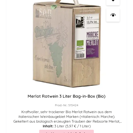
und teilweise zu sehr teuren Preisen zu beschaffen waren. Die
Verpackung einer 3-Liter-Bag-in-Box verringert den CO2-
Fußabdruck, verglichen mit Standard Glasflaschen, bei Produktion
und Logistik um über 80 Prozent. Beim Versand kann der CO2-
Fußabdruck um weitere 60 Prozent reduziert werden. Der in eine
Bag-in-Box gefüllter Wein ist preislich nicht nur günstiger. Auch
verglichen mit einer geöffneten Glasflasche bleibt Wein in einer
angebrochenen Bag-in-Box über viele Wochen haltbar. Die 3-Liter-
Bag-in-Box ist in Ihrer kleinen Größe und mit ihrem
vergleichsweise geringen Gewicht ideal für den Kühlschrank, das
Wohnmobil oder die Berghütte.
Merlot Rotwein 3 Liter Bag-in-Box (Bio)
Prod.-Nr.: 515424
Kraftvoller, sehr trockener Bio Merlot Rotwein aus dem
italienischen Weinbaugebiet Marken (=italienisch: Marche).
Gekeltert aus biologisch erzeugten Trauben der Rebsorte Merlot,
begeistert dieser vollmundige, rubinrote Rotwein durch Aromen
Inhalt:
3 Liter
(5,97 € / 1 Liter)
nach reifen Früchten wie Johannisbeeren und Blaubeeren. Die