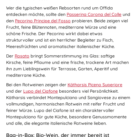
Wer die typischen weißen Rebsorten rund um Offida
entdecken möchte, sollte den
Passerina Corona del Colle
und
den
Pecorino Principe del Fosso
probieren. Beide zeigen viel
Frucht, feine Blütennoten, mediterrane Würze und eine
schöne Frische. Der Pecorino wirkt dabei etwas
strukturvoller und ist ein herrlicher Begleiter zu Fisch,
Meeresfrüchten und aromatischer italienischer Küche.
Der
Rosato
bringt Sommerstimmung ins Glas: saftige
Kirsche, feine Pflaume und eine frische, trockene Art machen
ihn zum Lieblingswein für Terrasse, Garten, Aperitif und
mediterrane Küche.
Bei den Rotweinen zeigen der
Kátharsis Piceno Superiore
und der
Lupo del Ciafone
besonders viel Persönlichkeit.
Kàtharsis verbindet Montepulciano und Sangiovese zu einem
vollmundigen, harmonischen Rotwein mit reifer Frucht und
feiner Würze. Lupo del Ciafone ist ein charaktervoller
Montepulciano für gute Küche, besondere Genussmomente
und alle, die elegante italienische Rotweine lieben.
Bag-in-Box: Bio-Wein, der immer bereit ist