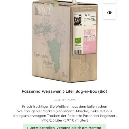
Verpackung einer 3-Liter-Bag-in-Box verringert den CO2-
Fußabdruck, verglichen mit Standard Glasflaschen, bei Produktion
und Logistik um über 80 Prozent. Beim Versand kann der CO2-
Fußabdruck um weitere 60 Prozent reduziert werden. Der in eine
Bag-in-Box gefüllter Wein ist preislich nicht nur günstiger. Auch
verglichen mit einer geöffneten Glasflasche bleibt Wein in einer
angebrochenen Bag-in-Box über viele Wochen haltbar. Die 3-Liter-
Bag-in-Box ist in Ihrer kleinen Größe und mit ihrem
vergleichsweise geringen Gewicht ideal für den Kühlschrank, das
Wohnmobil oder die Berghütte. Hier finden Sie den Link des
Erzeugers zur Nährwerttabelle - Zutatenliste des Artikels.
Passerina Weisswein 3 Liter Bag-in-Box (Bio)
Prod.-Nr.: 515125
Frisch fruchtiger Bio Weißwein aus dem italienischen
Weinbaugebiet Marken (=italienisch: Marche). Gekeltert aus
biologisch erzeugten Trauben der Rebsorte Passerina, begeistert
dieser süffige Weißwein durch seine wunderbare Frische, zarte
Inhalt:
3 Liter
(5,97 € / 1 Liter)
Mineralik und seine Aromen nach weißen Blüten. Einmal geöffnet,
Jetzt bestellen, Versand gleich am Montag!