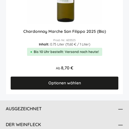
Chardonnay Marche San Filippo 2025 (Bio)
Prod.-Nr.: 603325
Inhalt:
0.75 Liter
(11,60 € / 1 Liter)
Bis 10 Uhr bestellt: Versand noch heute!
Regulärer Preis:
8,70 €
Ab
Optionen wählen
AUSGEZEICHNET
DER WEINFLECK