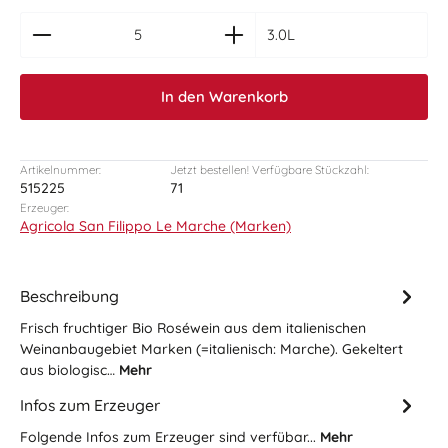
zentheme.component.product.quantitySelect.le
3.0L
In den Warenkorb
Artikelnummer:
Jetzt bestellen! Verfügbare Stückzahl:
515225
71
Erzeuger:
Agricola San Filippo Le Marche (Marken)
Beschreibung
Frisch fruchtiger Bio Roséwein aus dem italienischen
Weinanbaugebiet Marken (=italienisch: Marche). Gekeltert
aus biologisc…
Mehr
Infos zum Erzeuger
Folgende Infos zum Erzeuger sind verfübar...
Mehr