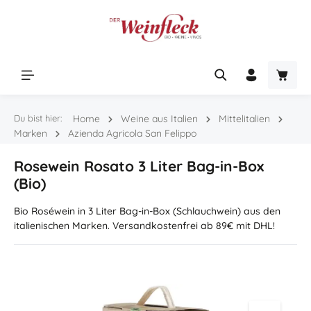
Zum Hauptinhalt springen
Warenk
Du bist hier:
Home
Weine aus Italien
Mittelitalien
Marken
Azienda Agricola San Felippo
Rosewein Rosato 3 Liter Bag-in-Box
(Bio)
Bio Roséwein in 3 Liter Bag-in-Box (Schlauchwein) aus den
italienischen Marken. Versandkostenfrei ab 89€ mit DHL!
Bildergalerie überspringen