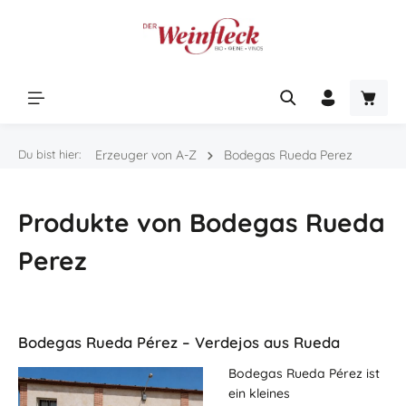
Zum Hauptinhalt springen
Warenk
Du bist hier:
Erzeuger von A-Z
Bodegas Rueda Perez
Produkte von Bodegas Rueda
Perez
Bodegas Rueda Pérez – Verdejos aus Rueda
Bodegas Rueda Pérez ist
ein kleines