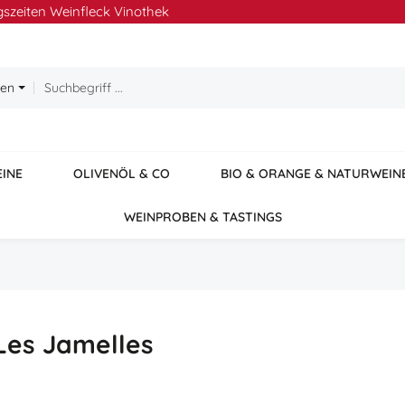
szeiten Weinfleck Vinothek
ien
EINE
OLIVENÖL & CO
BIO & ORANGE & NATURWEIN
WEINPROBEN & TASTINGS
Les Jamelles