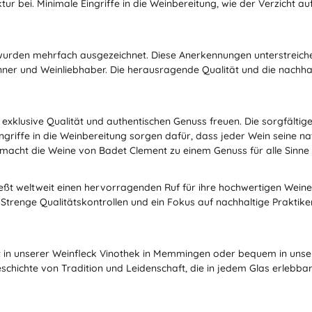
r bei. Minimale Eingriffe in die Weinbereitung, wie der Verzicht au
 wurden mehrfach ausgezeichnet. Diese Anerkennungen unterstreich
er und Weinliebhaber. Die herausragende Qualität und die nachhalt
 exklusive Qualität und authentischen Genuss freuen. Die sorgfält
riffe in die Weinbereitung sorgen dafür, dass jeder Wein seine nat
 macht die Weine von Badet Clement zu einem Genuss für alle Sinne
ießt weltweit einen hervorragenden Ruf für ihre hochwertigen Weine
. Strenge Qualitätskontrollen und ein Fokus auf nachhaltige Praktik
ent in unserer Weinfleck Vinothek in Memmingen oder bequem in uns
chichte von Tradition und Leidenschaft, die in jedem Glas erlebbar 