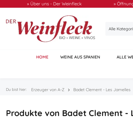
» Über uns - Der Weinfleck
» Öffnung
 Hauptinhalt springen
Zur Suche springen
Zur Hauptnavigation springen
Alle Kategor
HOME
WEINE AUS SPANIEN
ALLE W
Du bist hier:
Erzeuger von A-Z
Badet Clement - Les Jamelles
Produkte von Badet Clement - 