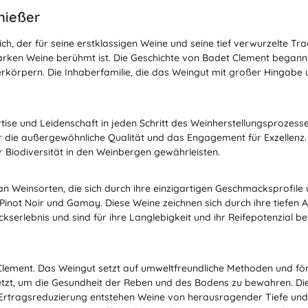
nießer
, der für seine erstklassigen Weine und seine tief verwurzelte Trad
starken Weine berühmt ist. Die Geschichte von Badet Clement begann
erkörpern. Die Inhaberfamilie, die das Weingut mit großer Hingabe u
tise und Leidenschaft in jeden Schritt des Weinherstellungsprozess
 die außergewöhnliche Qualität und das Engagement für Exzellenz.
r Biodiversität in den Weinbergen gewährleisten.
n Weinsorten, die sich durch ihre einzigartigen Geschmacksprofil
Pinot Noir und Gamay. Diese Weine zeichnen sich durch ihre tiefen
serlebnis und sind für ihre Langlebigkeit und ihr Reifepotenzial be
lement. Das Weingut setzt auf umweltfreundliche Methoden und förd
t, um die Gesundheit der Reben und des Bodens zu bewahren. Die 
rtragsreduzierung entstehen Weine von herausragender Tiefe und 