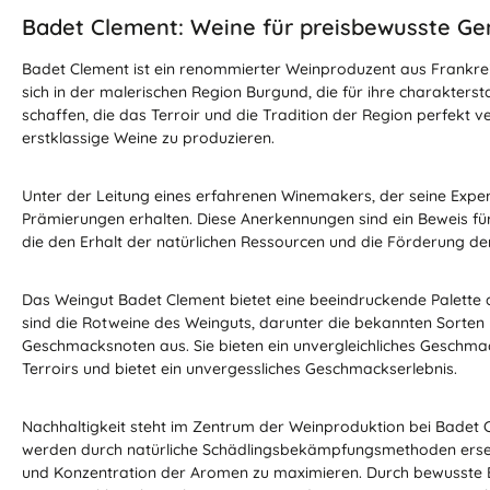
Badet Clement: Weine für preisbewusste Ge
Badet Clement ist ein renommierter Weinproduzent aus Frankreich
sich in der malerischen Region Burgund, die für ihre charakter
schaffen, die das Terroir und die Tradition der Region perfekt v
erstklassige Weine zu produzieren.
Unter der Leitung eines erfahrenen Winemakers, der seine Exper
Prämierungen erhalten. Diese Anerkennungen sind ein Beweis für
die den Erhalt der natürlichen Ressourcen und die Förderung de
Das Weingut Badet Clement bietet eine beeindruckende Palette a
sind die Rotweine des Weinguts, darunter die bekannten Sorten 
Geschmacksnoten aus. Sie bieten ein unvergleichliches Geschmack
Terroirs und bietet ein unvergessliches Geschmackserlebnis.
Nachhaltigkeit steht im Zentrum der Weinproduktion bei Badet C
werden durch natürliche Schädlingsbekämpfungsmethoden ersetz
und Konzentration der Aromen zu maximieren. Durch bewusste E