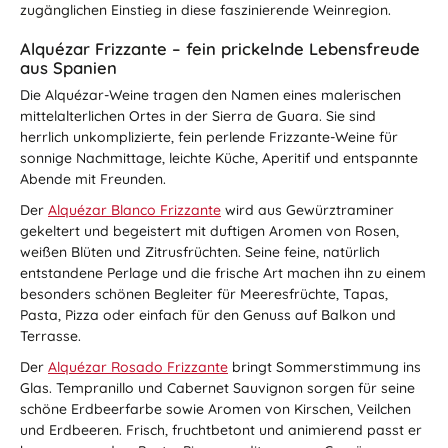
zugänglichen Einstieg in diese faszinierende Weinregion.
Alquézar Frizzante – fein prickelnde Lebensfreude
aus Spanien
Die Alquézar-Weine tragen den Namen eines malerischen
mittelalterlichen Ortes in der Sierra de Guara. Sie sind
herrlich unkomplizierte, fein perlende Frizzante-Weine für
sonnige Nachmittage, leichte Küche, Aperitif und entspannte
Abende mit Freunden.
Der
Alquézar Blanco Frizzante
wird aus Gewürztraminer
gekeltert und begeistert mit duftigen Aromen von Rosen,
weißen Blüten und Zitrusfrüchten. Seine feine, natürlich
entstandene Perlage und die frische Art machen ihn zu einem
besonders schönen Begleiter für Meeresfrüchte, Tapas,
Pasta, Pizza oder einfach für den Genuss auf Balkon und
Terrasse.
Der
Alquézar Rosado Frizzante
bringt Sommerstimmung ins
Glas. Tempranillo und Cabernet Sauvignon sorgen für seine
schöne Erdbeerfarbe sowie Aromen von Kirschen, Veilchen
und Erdbeeren. Frisch, fruchtbetont und animierend passt er