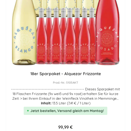
18er Sparpaket - Alquezar Frizzante
Prod.-Nr.: 5105AKT
-------------------------------------------------- Dieses Sparpaket mit
18 Flaschen Frizzante (9x weiß und 9x rosé) erhalten Sie für kurze
Zeit: > bei Ihrem Einkauf in der Weinfleck Vinothek in Memmingen
(Allgäu) > und auch gleich hier im online Weinshop WEINFLECK.DE
Inhalt:
13.5 Liter
(7,41 € / 1 Liter)
-------------------------------------------------- 9 Flaschen zart
Jetzt bestellen, Versand gleich am Montag!
prickelnder, leicht zu genießender, fruchtig weißer Alquezar Blanco
Frizzante aus Barbastro (Pyrenäen). Gekeltert aus der
aromatischen Rebsorte Gewürztraminer. In der Farbe zartes
goldgelb, begeistert dieser herrlich zarte Prickler durch Aromen
Regulärer Preis:
99,99 €