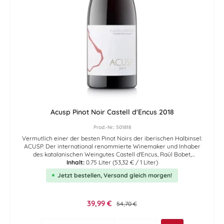
Acusp Pinot Noir Castell d'Encus 2018
Prod.-Nr.: 501818
Vermutlich einer der besten Pinot Noirs der iberischen Halbinsel:
ACUSP. Der international renommierte Winemaker und Inhaber
des katalanischen Weingutes Castell d'Encus, Raül Bobet,
verwendete für diesen sensationell guten und eleganten Rotwein
Inhalt:
0.75 Liter
(53,32 € / 1 Liter)
ausschließlich vollreife Pinot Noir Trauben, die von den
Jetzt bestellen, Versand gleich morgen!
weingutseigenen Weinbergen aus rund 1000 Meter Höhe stammen.
Die Gärung der geernteten Pinot Noir erfolgte in im 12. Jahrhundert
in den Berg gehauene, steinerne Gärbecken und anschließend in
Edelstahltanks. Die anschließende Reife erfolgte für ungefähr
Verkaufspreis:
39,99 €
Regulärer Preis:
54,70 €
fünfzehn bis achtzehn Monate in französischen Eichenholzfässern.
In der Farbe leuchtendes granatapfelfarben, begeistert dieser