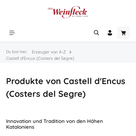
Zum Hauptinhalt springen
Warenk
Du bist hier:
Erzeuger von A-Z
Castell d'Encus (Costers del Segre)
Produkte von Castell d'Encus
(Costers del Segre)
Innovation und Tradition von den Höhen
Kataloniens