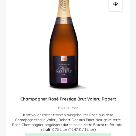
Champagner Rosé Prestige Brut Valery Robert
Prod.-Nr.: 3570
Kraftvoller zarter trocken ausgebauter Rosé aus dem
Champagnerhaus Valery Robert. Der aus Pinot Noir gekelterte
Rosé Champagner begeistert durch seine zarte Frucht reifer roter
Früchte. Im Mund und Gaumen kraftvoll, dicht und elegant zugleich.
Inhalt:
0.75 Liter
(49,47 € / 1 Liter)
Seine frische Frucht, harmonische Mousseux, seine filigrane