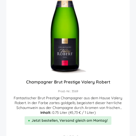
Champagner Brut Prestige Valery Robert
Prod.-Nr.: 3569
Fantastischer Brut Prestige Champagner aus dem Hause Valery
Robert. In der Farbe zartes goldgelb, begeistert dieser herrliche
Schaumwein aus der Champagne durch Aromen von frischen
reifen Früchten wie Pfirsich, Apfel und Zitrus. Im Mund und am
Inhalt:
0.75 Liter
(45,73 € / 1 Liter)
Gaumen mit wunderbarer Mousseux und Perlage. Äußerst
Jetzt bestellen, Versand gleich am Montag!
ausgewogen, frisch und sehr elegant. Und im langen Abgang ein
Hauch von Brioche. Das "Cuvée Brut Prestige" wurde im
Wesentlichen aus Pinot Noir gekeltert. Ein kleiner Anteil