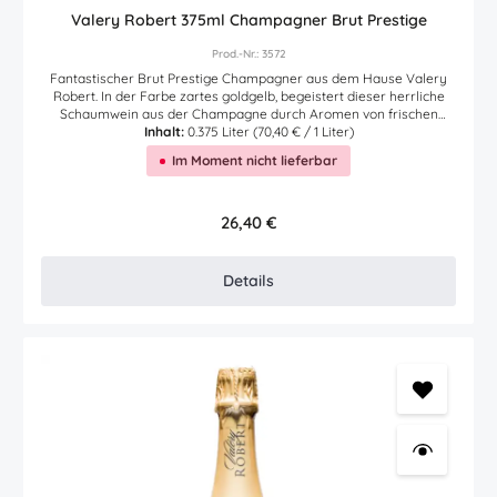
Valery Robert 375ml Champagner Brut Prestige
Prod.-Nr.: 3572
Fantastischer Brut Prestige Champagner aus dem Hause Valery
Robert. In der Farbe zartes goldgelb, begeistert dieser herrliche
Schaumwein aus der Champagne durch Aromen von frischen
reifen Früchten wie Pfirsich, Apfel und Zitrus. Im Mund und am
Inhalt:
0.375 Liter
(70,40 € / 1 Liter)
Gaumen mit wunderbarer Mousseux und Perlage. Äußerst
Im Moment nicht lieferbar
ausgewogen, frisch und sehr elegant. Und im langen Abgang ein
Hauch von Brioche. Das "Cuvée Brut Prestige" wurde im
Wesentlichen aus Pinot Noir gekeltert. Ein kleiner Anteil
Chardonnay durfte zur Vollendung mit in die Flasche. Wunderbarer
Regulärer Preis:
26,40 €
Premium Champagner aus sehr kleiner Erzeugung. Der
Champagner in der halben Flasche (Demi-Bouteille 375ml). Für den
kleinen prickelnden Genuss.Produktkategorie Schaumwein (Cava -
Details
Champagner - Cremant - Sekt - Prosecco)