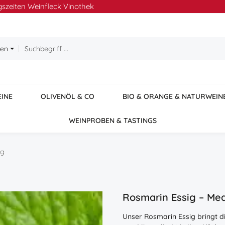
szeiten Weinfleck Vinothek
ien
EINE
OLIVENÖL & CO
BIO & ORANGE & NATURWEIN
WEINPROBEN & TASTINGS
ig
Rosmarin Essig – Med
Unser Rosmarin Essig bringt 