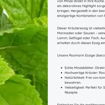
von Minze direkt in Ihre Küche.
ein dekoratives Highlight sorg
bringen. Hergestellt in den bes
einzigartige Kombination von 
Dieser Kräuteressig ist vielsei
Marinaden oder Saucen – sein
Lamm, Geflügel oder Fisch. A
erhalten durch diesen Essig e
Unsere Rosmarin Essige überz
Echte Minzeblätter: Direkt
Hochwertige Kräuter: Ros
Natürlichkeit: Frei von 
bewahren.
Vielseitigkeit: Perfekt fü
Rezepte.
Entdecken Sie die mediterrane