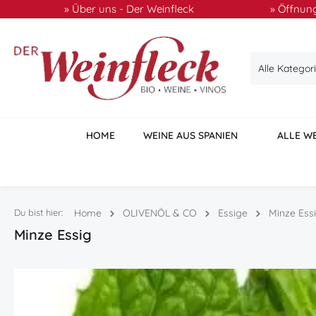
» Über uns - Der Weinfleck
» Öffnung
 Hauptinhalt springen
Zur Suche springen
Zur Hauptnavigation springen
Alle Kategor
HOME
WEINE AUS SPANIEN
ALLE W
Du bist hier:
Home
OLIVENÖL & CO
Essige
Minze Ess
Minze Essig