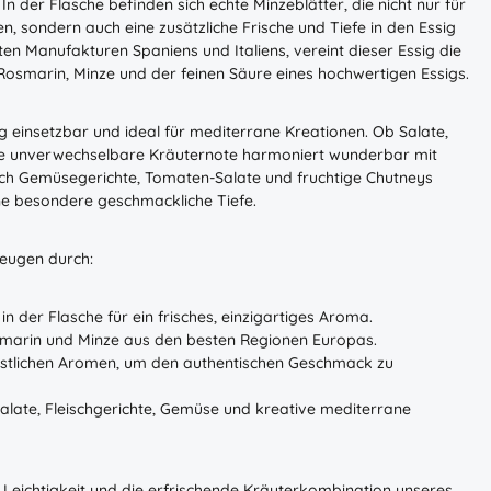
 In der Flasche befinden sich echte Minzeblätter, die nicht nur für
en, sondern auch eine zusätzliche Frische und Tiefe in den Essig
ten Manufakturen Spaniens und Italiens, vereint dieser Essig die
Rosmarin, Minze und der feinen Säure eines hochwertigen Essigs.
tig einsetzbar und ideal für mediterrane Kreationen. Ob Salate,
e unverwechselbare Kräuternote harmoniert wunderbar mit
uch Gemüsegerichte, Tomaten-Salate und fruchtige Chutneys
ine besondere geschmackliche Tiefe.
eugen durch:
 in der Flasche für ein frisches, einzigartiges Aroma.
marin und Minze aus den besten Regionen Europas.
künstlichen Aromen, um den authentischen Geschmack zu
r Salate, Fleischgerichte, Gemüse und kreative mediterrane
 Leichtigkeit und die erfrischende Kräuterkombination unseres