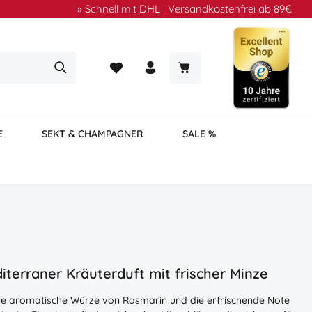
» Schnell mit DHL | Versandkostenfrei ab 89€
Du hast 0 Produkte auf dem Merkzettel
Warenkorb enthält 0 Positi
E
SEKT & CHAMPAGNER
SALE %
iterraner Kräuterduft mit frischer Minze
die aromatische Würze von Rosmarin und die erfrischende Note