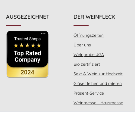
Gewürzkraut fehlt heute wegen seines
unverwechselbaren Geschmacks in
keiner mediterranen Küche. Doch
AUSGEZEICHNET
DER WEINFLECK
Rosmarin ist nicht nur ein Gewürz,
sondern hat wegen seiner zahlreichen
Inhaltsstoffe auch Bedeutung in der
Heilkunde.Essig (latein: Acetum) wird
Öffnungszeiten
bereits seit tausenden von Jahren
hergestellt und ist somit eines der
Über uns
ältesten Würz-und
Konservierungsmittel. Seinen
Weinprobe JGA
Ursprung hatte Essig in der Antike
(Rom, Ägypten), wo es gemischt mit
Bio zertifiziert
Wasser gerne auch als Getränk
genutzt wurde.
Sekt & Wein zur Hochzeit
Gläser leihen und mieten
Präsent-Service
Weinmesse - Hausmesse