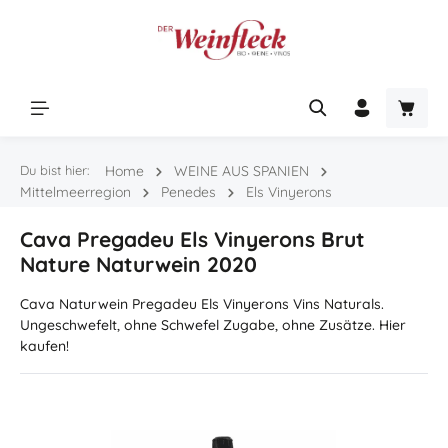
Zum Hauptinhalt springen
Warenk
Du bist hier:
Home
WEINE AUS SPANIEN
Mittelmeerregion
Penedes
Els Vinyerons
Cava Pregadeu Els Vinyerons Brut
Nature Naturwein 2020
Cava Naturwein Pregadeu Els Vinyerons Vins Naturals.
Ungeschwefelt, ohne Schwefel Zugabe, ohne Zusätze. Hier
kaufen!
Bildergalerie überspringen