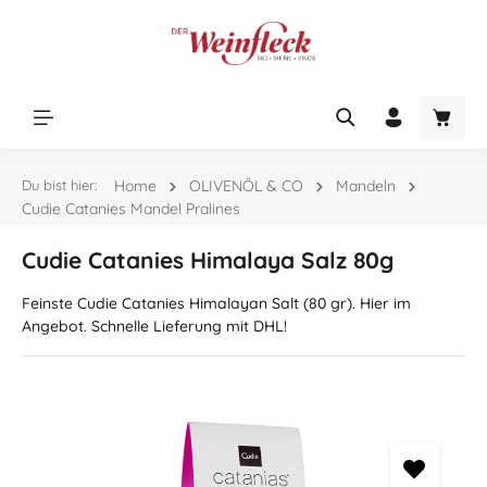
Zum Hauptinhalt springen
Warenk
Du bist hier:
Home
OLIVENÖL & CO
Mandeln
Cudie Catanies Mandel Pralines
Cudie Catanies Himalaya Salz 80g
Feinste Cudie Catanies Himalayan Salt (80 gr). Hier im
Angebot. Schnelle Lieferung mit DHL!
Bildergalerie überspringen