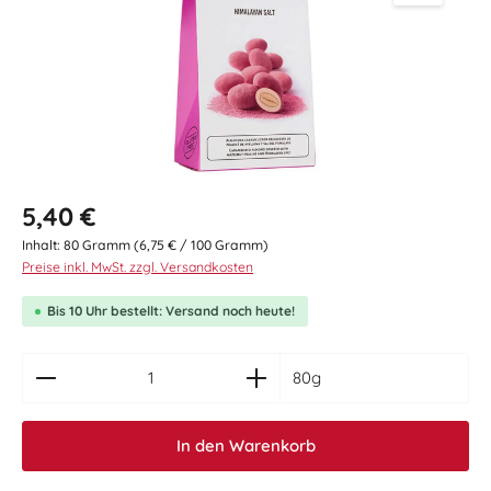
Regulärer Preis:
5,40 €
Inhalt:
80 Gramm
(6,75 € / 100 Gramm)
Preise inkl. MwSt. zzgl. Versandkosten
Bis 10 Uhr bestellt: Versand noch heute!
zentheme.component.product.quantitySelect.le
80g
In den Warenkorb