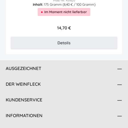
Prod.-Nr.: 431820
Inhalt:
175 Gramm
(8,40 € / 100 Gramm)
Im Moment nicht lieferbar
Regulärer Preis:
14,70 €
Details
AUSGEZEICHNET
DER WEINFLECK
KUNDENSERVICE
INFORMATIONEN