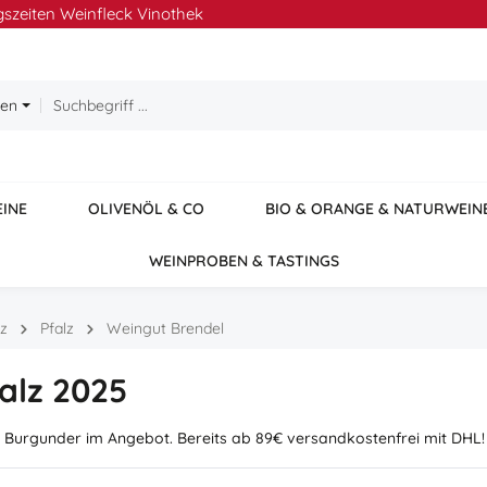
szeiten Weinfleck Vinothek
ien
EINE
OLIVENÖL & CO
BIO & ORANGE & NATURWEIN
WEINPROBEN & TASTINGS
lz
Pfalz
Weingut Brendel
alz 2025
 Burgunder im Angebot. Bereits ab 89€ versandkostenfrei mit DHL!