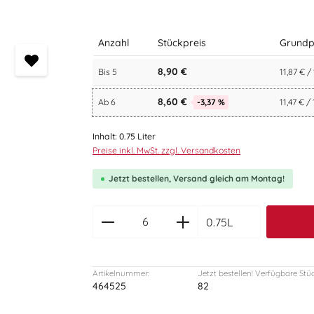
Anzahl
Stückpreis
Grundp
8,90 €
Bis
5
11,87 € / 
8,60 €
Ab
6
-3,37 %
11,47 € / 
Inhalt:
0.75 Liter
Preise inkl. MwSt. zzgl. Versandkosten
Jetzt bestellen, Versand gleich am Montag!
zentheme.component.produc
0.75L
Artikelnummer:
Jetzt bestellen! Verfügbare Stü
464525
82