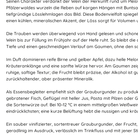
Seinen Charakter verdankt der Wein der Herkunft rund um Plei
Pfälzerwaldes wurzeln die Reben auf kargen Hängen mit Buntsa
tiefgründige Lösslehmlagen das Bild. Diese Bodenvielfalt spiegelt
einen kühlen, mineralischen Akzent, der Löss sorgt für Volumen 
Die Trauben werden überwiegend von Hand gelesen und schonend
Wein bis zur Füllung im Frühjahr auf der Hefe ruht. So bleibt die 
Tiefe und einen geschmeidigen Verlauf am Gaumen, ohne den so
Im Duft dominieren reife Birne und gelber Apfel, dazu helle Melon
Kräuteranklänge und eine sanfte Würze hervor. Am Gaumen zeigt 
ruhige, saftige Textur; die Frucht bleibt präzise, der Alkohol ist 
zurückhaltender, aber präsenter Mineralik.
Als Essensbegleiter empfiehlt sich der Grauburgunder zu produkt
gebratener Fisch, Geflügel mit heller Jus, Pasta mit Pilzen oder 
die Sortenwürze auf. Bei 10–12 °C in einem mittelgroßen Weißwei
eindrücklichsten; eine kurze Belüftung hebt die nussigen und kr
Ein sauber vinifizierter, sortentreuer Grauburgunder, der Fru
geradlinig im Ausdruck, verlässlich im Trinkfluss und mit jener Sti