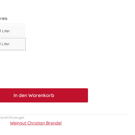
reis
1 Liter
1 Liter
t.quantitySelect.legend
In den Warenkorb
ckzahl:
Erzeuger:
Weingut Christian Brendel