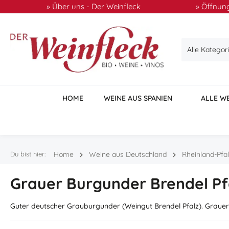
» Über uns - Der Weinfleck
» Öffnung
 Hauptinhalt springen
Zur Suche springen
Zur Hauptnavigation springen
Alle Kategor
HOME
WEINE AUS SPANIEN
ALLE W
Du bist hier:
Home
Weine aus Deutschland
Rheinland-Pfa
Grauer Burgunder Brendel Pf
Guter deutscher Grauburgunder (Weingut Brendel Pfalz). Grauer