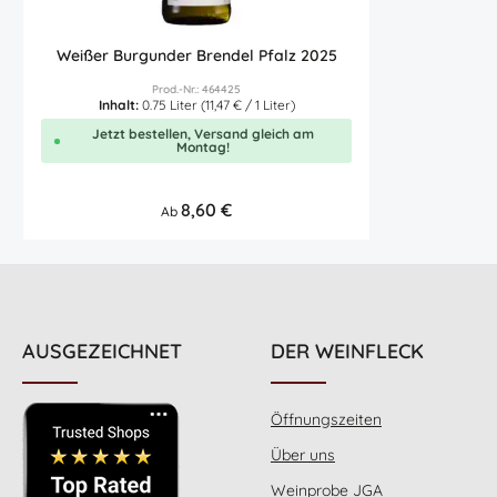
Weißer Burgunder Brendel Pfalz 2025
Prod.-Nr.: 464425
Inhalt:
0.75 Liter
(11,47 € / 1 Liter)
Jetzt bestellen, Versand gleich am
Montag!
Regulärer Preis:
8,60 €
Ab
AUSGEZEICHNET
DER WEINFLECK
Öffnungszeiten
Über uns
Weinprobe JGA