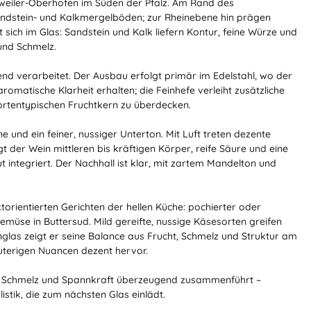
sweiler-Oberhofen im Süden der Pfalz. Am Rand des
ndstein- und Kalkmergelböden; zur Rheinebene hin prägen
 sich im Glas: Sandstein und Kalk liefern Kontur, feine Würze und
und Schmelz.
 verarbeitet. Der Ausbau erfolgt primär im Edelstahl, wo der
aromatische Klarheit erhalten; die Feinhefe verleiht zusätzliche
rtentypischen Fruchtkern zu überdecken.
e und ein feiner, nussiger Unterton. Mit Luft treten dezente
der Wein mittleren bis kräftigen Körper, reife Säure und eine
gut integriert. Der Nachhall ist klar, mit zartem Mandelton und
orientierten Gerichten der hellen Küche: pochierter oder
Gemüse in Buttersud. Mild gereifte, nussige Käsesorten greifen
nglas zeigt er seine Balance aus Frucht, Schmelz und Struktur am
äuterigen Nuancen dezent hervor.
cht, Schmelz und Spannkraft überzeugend zusammenführt –
listik, die zum nächsten Glas einlädt.