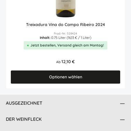
Treixadura Vina do Campo Ribeiro 2024
Prod.-Nr.: 528424
Inhalt:
0.75 Liter
(16,13 € / 1 Liter)
Jetzt bestellen, Versand gleich am Montag!
Regulärer Preis:
12,10 €
Ab
Optionen wählen
AUSGEZEICHNET
DER WEINFLECK