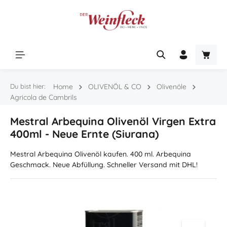
Zum Hauptinhalt springen
Warenk
Du bist hier:
Home
OLIVENÖL & CO
Olivenöle
Agricola de Cambrils
Mestral Arbequina Olivenöl Virgen Extra
400ml - Neue Ernte (Siurana)
Mestral Arbequina Olivenöl kaufen. 400 ml. Arbequina
Geschmack. Neue Abfüllung. Schneller Versand mit DHL!
Bildergalerie überspringen