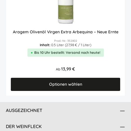
Aragem Olivenöl Virgen Extra Arbequina – Neue Ernte
Prod.-Nr.: 352802
Inhalt:
0.5 Liter
(27,98 € / 1 Liter)
Bis 10 Uhr bestellt: Versand noch heute!
Regulärer Preis:
13,99 €
Ab
Optionen wählen
AUSGEZEICHNET
DER WEINFLECK