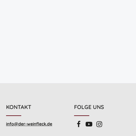
chen um die Anzahl zu erhöhen oder zu 
wünschten Wert ein oder benutze die Sc
KONTAKT
FOLGE UNS
info@der-weinfleck.de