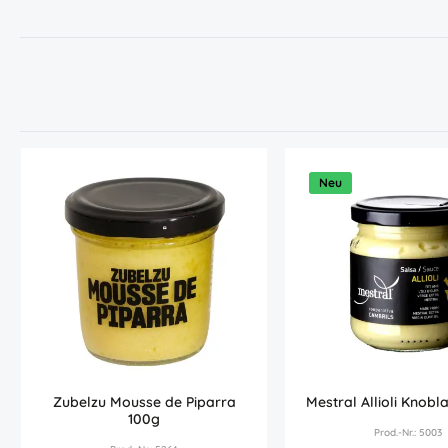
Neu
Zubelzu Mousse de Piparra
Mestral Allioli Knob
100g
Prod.-Nr.: 5003