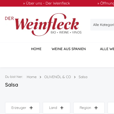
» Über uns - Der Weinfleck
» Öffnung
 Hauptinhalt springen
Zur Suche springen
Zur Hauptnavigation springen
Alle Kategor
HOME
WEINE AUS SPANIEN
ALLE W
Du bist hier:
Home
OLIVENÖL & CO
Salsa
Salsa
Erzeuger
Land
Region