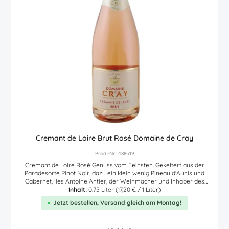
Cremant de Loire Brut Rosé Domaine de Cray
Prod.-Nr.: 488519
Cremant de Loire Rosé Genuss vom Feinsten. Gekeltert aus der
Paradesorte Pinot Noir, dazu ein klein wenig Pineau d'Aunis und
Cabernet, lies Antoine Antier, der Weinmacher und Inhaber des
französischen Weingutes Domaine de Cray, diesen wunderbaren
Inhalt:
0.75 Liter
(17,20 € / 1 Liter)
Rosé für zirka 12 Monate auf der Flasche vergären. Bereits nach
Jetzt bestellen, Versand gleich am Montag!
dem Öffnen der Flasche begeistert dieser zart lachsfarbene Rosé
durch sein herrliches Bouquet an reifen Erdbeeren und
Johannisbeeren sowie unheimlich viel Frische. Und schon der erste