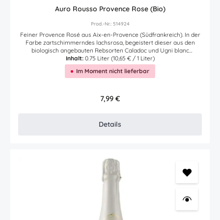
Auro Rousso Provence Rose (Bio)
Prod.-Nr.: 514924
Feiner Provence Rosé aus Aix-en-Provence (Südfrankreich). In der
Farbe zartschimmerndes lachsrosa, begeistert dieser aus den
biologisch angebauten Rebsorten Caladoc und Ugni blanc
gekelterte Rosewein bereits in der Nase durch frische Aromen
Inhalt:
0.75 Liter
(10,65 € / 1 Liter)
reifer Sommerfrüchte. Im Mund und am Gaumen zarte Mineralik,
Im Moment nicht lieferbar
frische Frucht und feinen Aromen. Der perfekte Rosé nicht nur für
die Sommer Terrasse. Hier finden Sie den Link des Erzeugers zur
Nährwerttabelle - Zutatenliste des Artikels.
Regulärer Preis:
7,99 €
Details