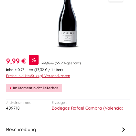
Verkaufspreis:
%
9,99 €
22,30 €
(55.2% gespart)
Inhalt:
0.75 Liter
(13,32 € / 1 Liter)
Preise inkl. MwSt. zzgl. Versandkosten
Im Moment nicht lieferbar
Artikelnummer:
Erzeuger:
489718
Bodegas Rafael Cambra (Valencia)
Beschreibung