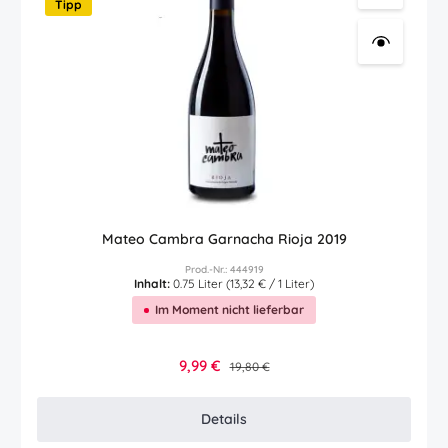
Tipp
Mateo Cambra Garnacha Rioja 2019
Prod.-Nr.: 444919
Inhalt:
0.75 Liter
(13,32 € / 1 Liter)
Im Moment nicht lieferbar
Verkaufspreis:
9,99 €
Regulärer Preis:
19,80 €
Details