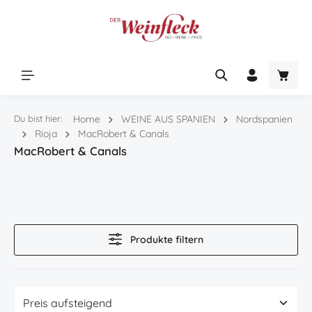
Zum Hauptinhalt springen
Warenk
Du bist hier:
Home
WEINE AUS SPANIEN
Nordspanien
Rioja
MacRobert & Canals
MacRobert & Canals
Produkte filtern