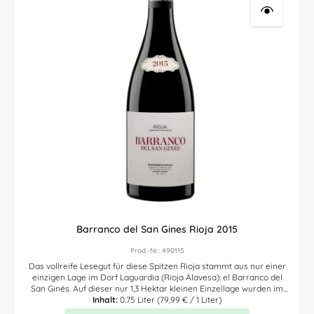
einem besonderen Genusserlebnis. Das Finale lange anhaltend
und mit guter Frische. Ein spanischer Rotwein für alle Fans
tanninbetonter Rotweine. Empfehlung: Flasche mindestens 1-2
Stunden vor dem Trinkgenuss öffnen. Auszeichnungen
(jahrgangsübergreifend) Guia Penin: 91 Punkte Robert Parker: 92
Punkte
Barranco del San Gines Rioja 2015
Prod.-Nr.: 490115
Das vollreife Lesegut für diese Spitzen Rioja stammt aus nur einer
einzigen Lage im Dorf Laguardia (Rioja Alavesa): el Barranco del
San Ginés. Auf dieser nur 1,3 Hektar kleinen Einzellage wurden im
Jahr 1935 ausnahmslos Tempranillo Rebstöcke geplanzt, die bis
Inhalt:
0.75 Liter
(79,99 € / 1 Liter)
heute mit sehr viel Aufwand kultiviert werden. Diese Einzellage