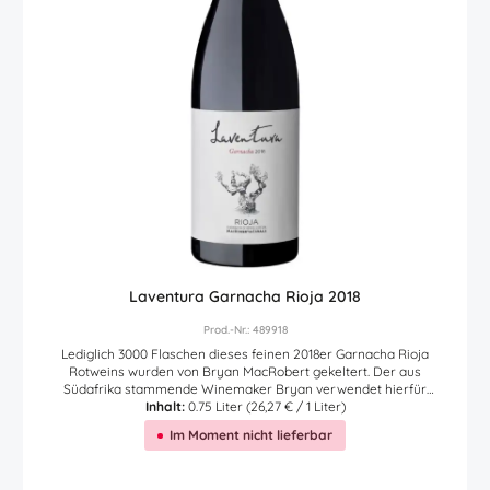
Laventura Garnacha Rioja 2018
Prod.-Nr.: 489918
Lediglich 3000 Flaschen dieses feinen 2018er Garnacha Rioja
Rotweins wurden von Bryan MacRobert gekeltert. Der aus
Südafrika stammende Winemaker Bryan verwendet hierfür
ausschließlich reife Garnacha Trauben selektierter Einzellagen
Inhalt:
0.75 Liter
(26,27 € / 1 Liter)
rund um die Gemeinde Tudelilla in der Sierra la Hez, die allesamt
Im Moment nicht lieferbar
auf einer Meereshöhe von ca 580 Metern liegen. Der Ertrag pro
Garnacha Rebstock liegt bei nur 2kg. Diese geringe Menge zeigt,
dass Bryan äußerst viel Wert auf die Qualität seiner Trauben legt.