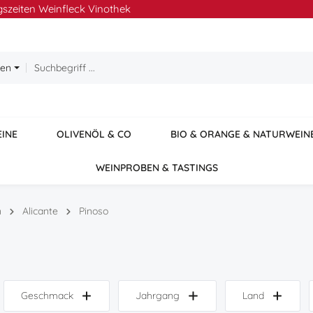
szeiten Weinfleck Vinothek
ien
EINE
OLIVENÖL & CO
BIO & ORANGE & NATURWEIN
WEINPROBEN & TASTINGS
n
Alicante
Pinoso
Geschmack
Jahrgang
Land