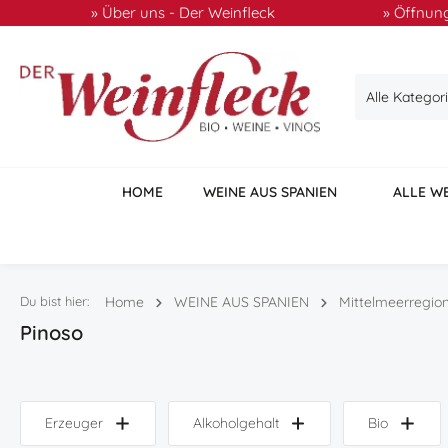
» Über uns - Der Weinfleck
» Öffnung
 Hauptinhalt springen
Zur Suche springen
Zur Hauptnavigation springen
Alle Kategor
HOME
WEINE AUS SPANIEN
ALLE W
Du bist hier:
Home
WEINE AUS SPANIEN
Mittelmeerregio
Pinoso
Erzeuger
Alkoholgehalt
Bio