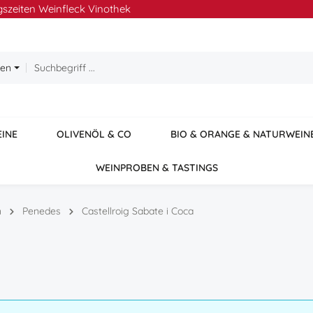
szeiten Weinfleck Vinothek
ien
EINE
OLIVENÖL & CO
BIO & ORANGE & NATURWEIN
WEINPROBEN & TASTINGS
n
Penedes
Castellroig Sabate i Coca