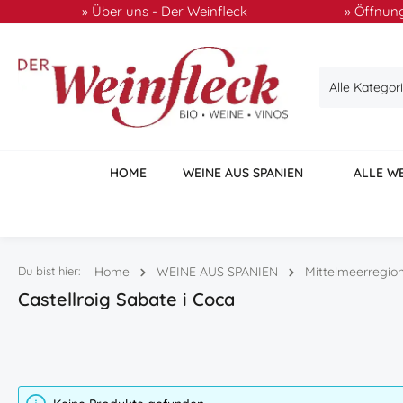
» Über uns - Der Weinfleck
» Öffnung
 Hauptinhalt springen
Zur Suche springen
Zur Hauptnavigation springen
Alle Kategor
HOME
WEINE AUS SPANIEN
ALLE W
Du bist hier:
Home
WEINE AUS SPANIEN
Mittelmeerregio
Castellroig Sabate i Coca