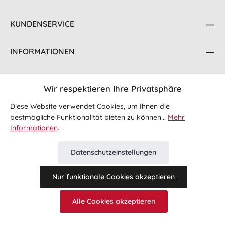
KUNDENSERVICE
INFORMATIONEN
KONTAKT
Wir respektieren Ihre Privatsphäre
FOLGE UNS
Diese Website verwendet Cookies, um Ihnen die
bestmögliche Funktionalität bieten zu können...
Mehr
Informationen
.
Datenschutzeinstellungen
Nur funktionale Cookies akzeptieren
Alle Preise inkl. gesetzl. Mehrwertsteuer zzgl.
Versandkosten
Alle Cookies akzeptieren
und ggf. Nachnahmegebühren, wenn nicht anders angegeben.