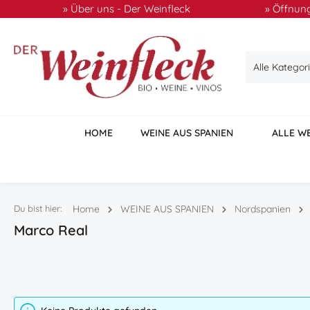
» Über uns - Der Weinfleck
» Öffnung
 Hauptinhalt springen
Zur Suche springen
Zur Hauptnavigation springen
Alle Kategor
HOME
WEINE AUS SPANIEN
ALLE W
Du bist hier:
Home
WEINE AUS SPANIEN
Nordspanien
Marco Real