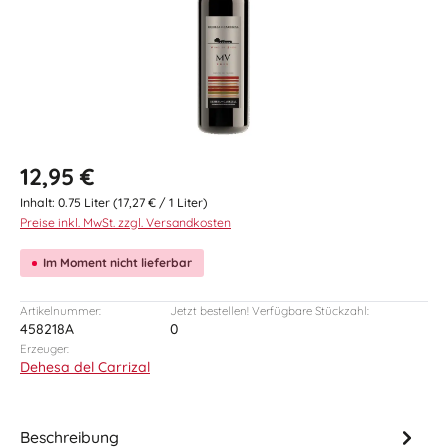
Regulärer Preis:
12,95 €
Inhalt:
0.75 Liter
(17,27 € / 1 Liter)
Preise inkl. MwSt. zzgl. Versandkosten
Im Moment nicht lieferbar
Artikelnummer:
Jetzt bestellen! Verfügbare Stückzahl:
458218A
0
Erzeuger:
Dehesa del Carrizal
Beschreibung