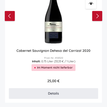
Cabernet Sauvignon Dehesa del Carrizal 2020
Prod.-Nr.: 458320
Inhalt:
0.75 Liter
(33,33 € / 1 Liter)
Im Moment nicht lieferbar
Regulärer Preis:
25,00 €
Details