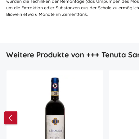
wurden die Techniken der Remontage (das Umpumpen des Moste
um die Extraktion edler Substanzen aus der Schale zu ermögliche
Biowein etwa 6 Monate im Zementtank.
Produktgalerie überspringen
Weitere Produkte von +++ Tenuta San