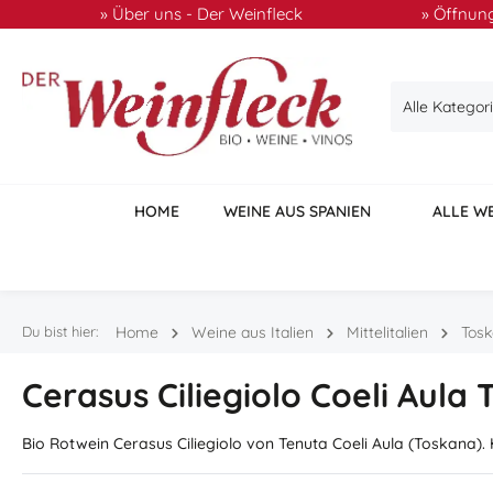
» Über uns - Der Weinfleck
» Öffnung
 Hauptinhalt springen
Zur Suche springen
Zur Hauptnavigation springen
Alle Kategor
HOME
WEINE AUS SPANIEN
ALLE W
Du bist hier:
Home
Weine aus Italien
Mittelitalien
Tos
Cerasus Ciliegiolo Coeli Aula 
Bio Rotwein Cerasus Ciliegiolo von Tenuta Coeli Aula (Toskana).