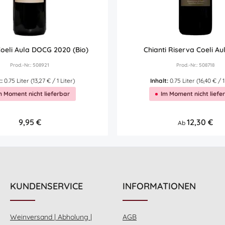
Coeli Aula DOCG 2020 (Bio)
Chianti Riserva Coeli Au
Prod.-Nr.: 508921
Prod.-Nr.: 508718
t:
0.75 Liter
(13,27 € / 1 Liter)
Inhalt:
0.75 Liter
(16,40 € / 1
m Moment nicht lieferbar
Im Moment nicht liefe
Regulärer Preis:
9,95 €
Regulärer Preis:
12,30 €
Ab
Details
KUNDENSERVICE
INFORMATIONEN
Weinversand | Abholung |
AGB