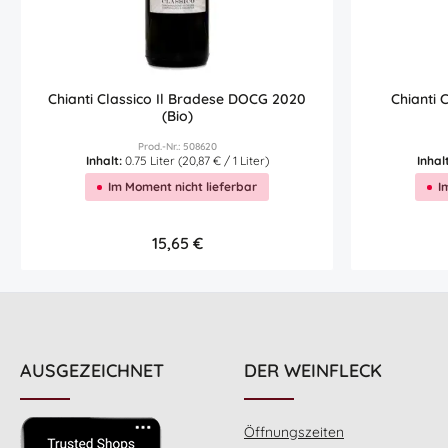
Chianti Classico Il Bradese DOCG 2020
Chianti 
(Bio)
Prod.-Nr.: 508620
Inhalt:
0.75 Liter
(20,87 € / 1 Liter)
Inhal
Im Moment nicht lieferbar
I
Regulärer Preis:
15,65 €
Details
AUSGEZEICHNET
DER WEINFLECK
Öffnungszeiten