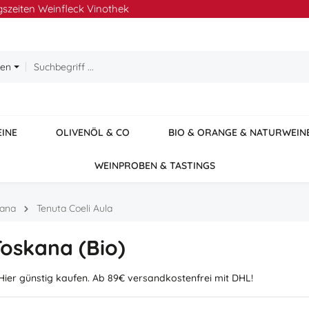
szeiten Weinfleck Vinothek
ien
EINE
OLIVENÖL & CO
BIO & ORANGE & NATURWEIN
WEINPROBEN & TASTINGS
kana
Tenuta Coeli Aula
Toskana (Bio)
 Hier günstig kaufen. Ab 89€ versandkostenfrei mit DHL!