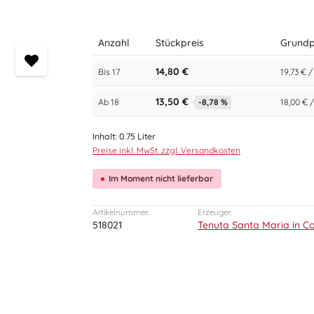
Anzahl
Stückpreis
Grundp
14,80 €
Bis
17
19,73 € /
13,50 €
Ab
18
-8,78 %
18,00 € /
Inhalt:
0.75 Liter
Preise inkl. MwSt. zzgl. Versandkosten
Im Moment nicht lieferbar
Artikelnummer:
Erzeuger:
518021
Tenuta Santa Maria in Co