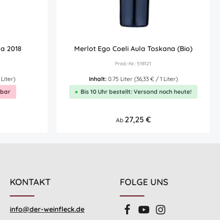
la 2018
Merlot Ego Coeli Aula Toskana (Bio)
Prod.-Nr.: 518121
 Liter)
Inhalt:
0.75 Liter
(36,33 € / 1 Liter)
rbar
Bis 10 Uhr bestellt: Versand noch heute!
Regulärer Preis:
27,25 €
Ab
KONTAKT
FOLGE UNS
info@der-weinfleck.de