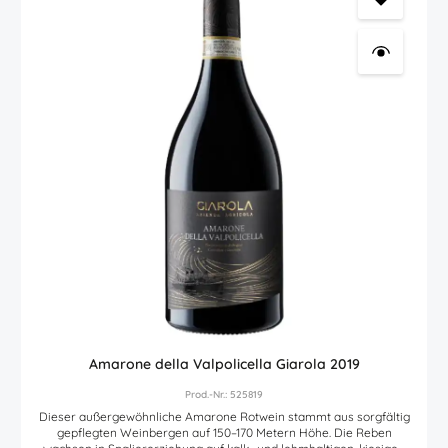
Amarone della Valpolicella Giarola 2019
Prod.-Nr.: 525819
Dieser außergewöhnliche Amarone Rotwein stammt aus sorgfältig
gepflegten Weinbergen auf 150–170 Metern Höhe. Die Reben