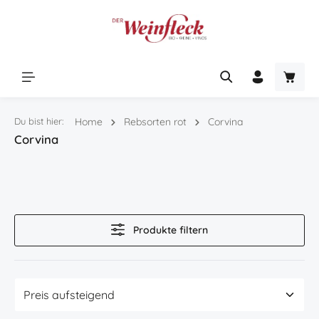
Zum Hauptinhalt springen
Warenk
Du bist hier:
Home
Rebsorten rot
Corvina
Corvina
Produkte filtern