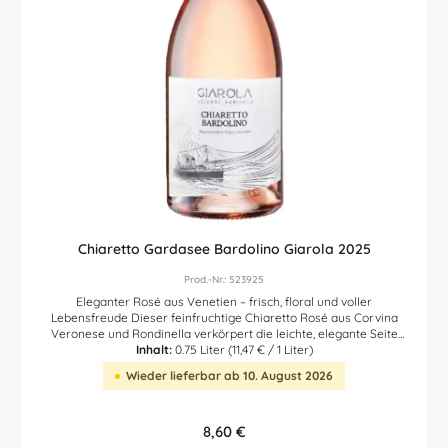
Zutatenliste des Artikels.
Chiaretto Gardasee Bardolino Giarola 2025
Prod.-Nr.: 523925
Eleganter Rosé aus Venetien – frisch, floral und voller
Lebensfreude Dieser feinfruchtige Chiaretto Rosé aus Corvina
Veronese und Rondinella verkörpert die leichte, elegante Seite
Venetiens. Die Reben wachsen in Doppelvorhang-Erziehung auf
Inhalt:
0.75 Liter
(11,47 € / 1 Liter)
moränischen Böden mit Kalk-, Lehm- und Kiesanteilen. In 140–160
Wieder lieferbar ab 10. August 2026
Metern Höhe reifen die Trauben unter optimalen klimatischen
Bedingungen heran und werden in der zweiten und dritten
Septemberdekade gelesen, um Frische und Aromatik bestmöglich
zu bewahren. Nach der Lese erfolgt eine sanfte Pressung mit
Regulärer Preis:
8,60 €
kurzer Maischestandzeit von 16 bis 24 Stunden. Diese behutsame