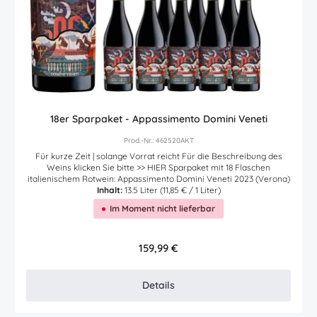
18er Sparpaket - Appassimento Domini Veneti
Prod.-Nr.: 462520AKT
Für kurze Zeit | solange Vorrat reicht Für die Beschreibung des
Weins klicken Sie bitte >> HIER Sparpaket mit 18 Flaschen
italienischem Rotwein: Appassimento Domini Veneti 2023 (Verona)
Inhalt:
13.5 Liter
(11,85 € / 1 Liter)
Im Moment nicht lieferbar
Regulärer Preis:
159,99 €
Details