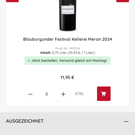
Blauburgunder Festival Kellerei Meran 2024
Prod.-Nr.: 499524
Inhalt:
0.75 Liter
(15,93 € / 1 Liter)
Jetzt bestellen, Versand gleich am Montag!
Regulärer Preis:
11,95 €
Produkt Anzahl: Gib den gewünschten Wert
0.75L
AUSGEZEICHNET