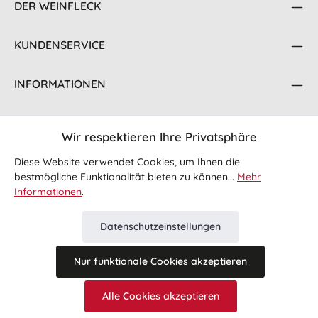
DER WEINFLECK
KUNDENSERVICE
INFORMATIONEN
KONTAKT
Wir respektieren Ihre Privatsphäre
FOLGE UNS
Diese Website verwendet Cookies, um Ihnen die
bestmögliche Funktionalität bieten zu können...
Mehr
Informationen
.
Datenschutzeinstellungen
Nur funktionale Cookies akzeptieren
Alle Preise inkl. gesetzl. Mehrwertsteuer zzgl.
Versandkosten
Alle Cookies akzeptieren
und ggf. Nachnahmegebühren, wenn nicht anders angegeben.