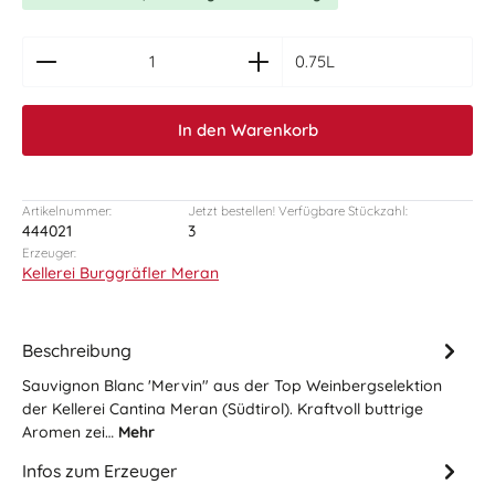
zentheme.component.product.quantitySelect.le
0.75L
In den Warenkorb
Artikelnummer:
Jetzt bestellen! Verfügbare Stückzahl:
444021
3
Erzeuger:
Kellerei Burggräfler Meran
Beschreibung
Sauvignon Blanc 'Mervin" aus der Top Weinbergselektion
der Kellerei Cantina Meran (Südtirol). Kraftvoll buttrige
Aromen zei…
Mehr
Infos zum Erzeuger