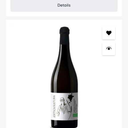
mit Geschichte und Tradition. Und Orte des Genusses. Im Ausland
Details
kennt man Lambrusco meist mit spürbarer Restsüße. Hochwertiger
Lambrusco ist jedoch trocken. So wie dieser Bruno Zanasi
Lambrusco, durch schöne Süße geprägt und dennoch trocken. Vino
frizzante rosso secco | Dry sparkling red wine BrunoZanasi
Lambrusco Grasparossa di Castelvetro DOC ZanasiCastelnuovo
Rangone (MO), Emilia-Romagna Auszeichnungen
(jahrgangsübergreifend) Sparkling wine world championships:
Silber Merum: 2 Gläser Gilbert Gaillard: 88 Punkte Wine Enthusiast:
89 Punkte Falstaff: 92 Punkte Produktkategorie Schaumwein (Cava
- Champagner - Cremant - Sekt - Prosecco)